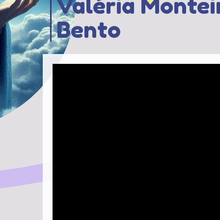
Valéria Monteir
Bento