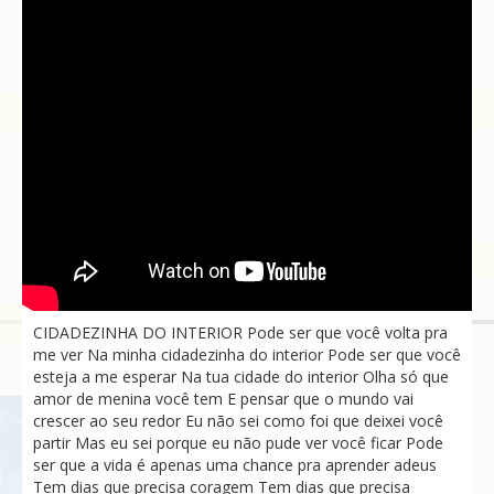
CIDADEZINHA DO INTERIOR Pode ser que você volta pra
me ver Na minha cidadezinha do interior Pode ser que você
esteja a me esperar Na tua cidade do interior Olha só que
amor de menina você tem E pensar que o mundo vai
crescer ao seu redor Eu não sei como foi que deixei você
partir Mas eu sei porque eu não pude ver você ficar Pode
ser que a vida é apenas uma chance pra aprender adeus
Tem dias que precisa coragem Tem dias que precisa