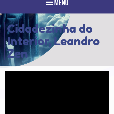
MENU
Cidadezinha do
Interior, Leandro
Zen