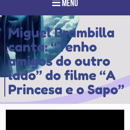
MENU
Miguel Brambilla
canta: “Tenho
amigos do outro
lado” do filme “A
Princesa e o Sapo”