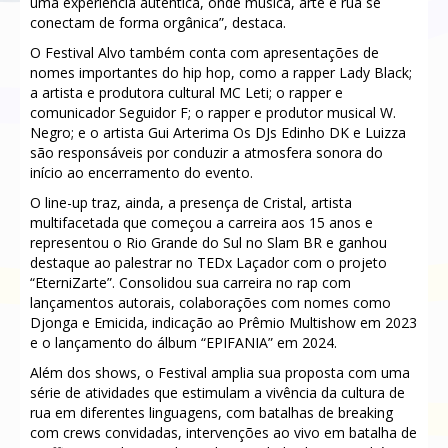
uma experiência autêntica, onde música, arte e rua se
conectam de forma orgânica”, destaca.
O Festival Alvo também conta com apresentações de
nomes importantes do hip hop, como a rapper Lady Black;
a artista e produtora cultural MC Leti; o rapper e
comunicador Seguidor F; o rapper e produtor musical W.
Negro; e o artista Gui Arterima Os DJs Edinho DK e Luizza
são responsáveis por conduzir a atmosfera sonora do
início ao encerramento do evento.
O line-up traz, ainda, a presença de Cristal, artista
multifacetada que começou a carreira aos 15 anos e
representou o Rio Grande do Sul no Slam BR e ganhou
destaque ao palestrar no TEDx Laçador com o projeto
“EterniZarte”. Consolidou sua carreira no rap com
lançamentos autorais, colaborações com nomes como
Djonga e Emicida, indicação ao Prêmio Multishow em 2023
e o lançamento do álbum “EPIFANIA” em 2024.
Além dos shows, o Festival amplia sua proposta com uma
série de atividades que estimulam a vivência da cultura de
rua em diferentes linguagens, com batalhas de breaking
com crews convidadas, intervenções ao vivo em batalha de