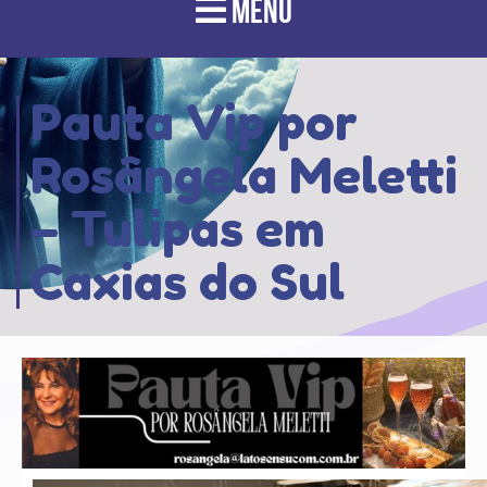
MENU
Pauta Vip por
Rosângela Meletti
– Tulipas em
Caxias do Sul