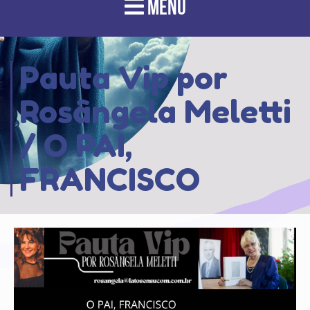
MENU
Pauta Vip por
Rosângela Meletti
/ O PAI,
FRANCISCO