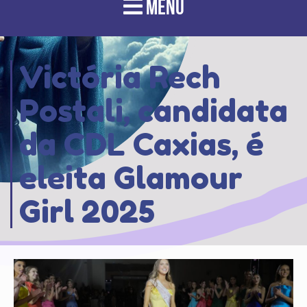
MENU
Victória Rech
Postali, candidata
da CDL Caxias, é
eleita Glamour
Girl 2025