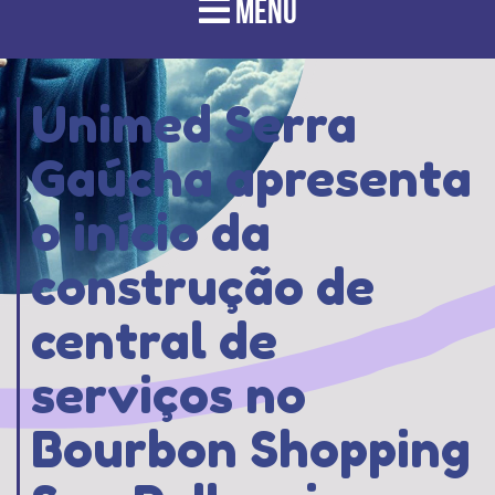
MENU
Unimed Serra
Gaúcha apresenta
o início da
construção de
central de
serviços no
Bourbon Shopping