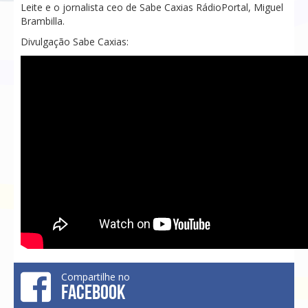
Leite e o jornalista ceo de Sabe Caxias RádioPortal, Miguel
Brambilla.
Divulgação Sabe Caxias:
Compartilhe no
FACEBOOK