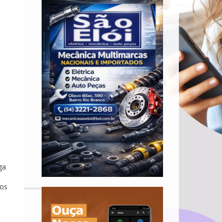
ga
mos