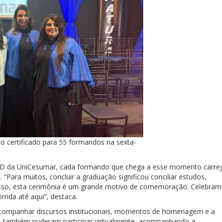
o certificado para 55 formandos na sexta-
 EAD da UniCesumar, cada formando que chega a esse momento carre
“Para muitos, concluir a graduação significou conciliar estudos,
or isso, esta cerimônia é um grande motivo de comemoração. Celebra
rrida até aqui”, destaca.
companhar discursos institucionais, momentos de homenagem e a
gos também puderam participar virtualmente, acompanhando a