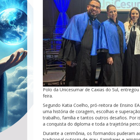
Polo da Unicesumar de Caxias do Sul, entregou 
feira.
Segundo Katia Coelho, pró-reitora de Ensino
uma história de coragem, escolhas e superação. 
trabalho, família e tantos outros desafios. P
a conquista do diploma e toda a trajetória perco
Durante a cerimônia, os formandos puderam a
tradicional outorga de grau. Familiares e ami