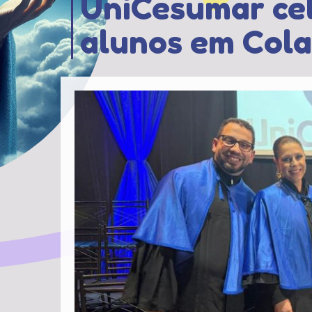
UniCesumar cel
alunos em Cola