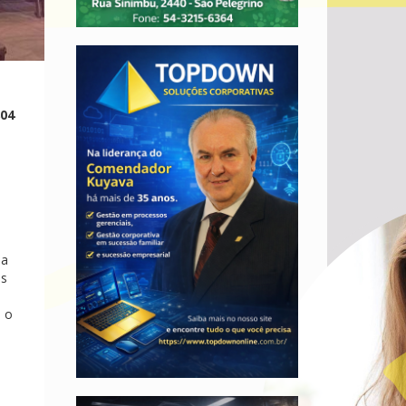
804
ia
as
á o