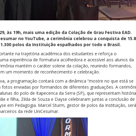
 29, às 19h, mais uma edição da Colação de Grau Festiva EAD.
Cesumar no YouTube, a cerimônia celebrou a conquista de 15.
.300 polos da Instituição espalhados por todo o Brasil.
tante na trajetória acadêmica dos estudantes e reforça o
a experiência de formatura acolhedora e acessível aos alunos da
erimônia mantém o caráter solene da colação, reunindo formandos,
 em um momento de reconhecimento e celebração.
ativa, a programação contará com a dinâmica “mostre no que está se
 fotos enviadas por formandos de diferentes graduações. A cerimôn
lunas do polo de Itapecerica da Serra (SP), que representam históri
Mãe e filha, Zilda de Souza e Dayse celebraram juntas a conclusão de
se em Pedagogia. Marcel Sturm, gestor de polos da Instituição, ser
parceiros da rede UniCesumar.