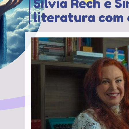
Sílvia Rech e S
literatura com 