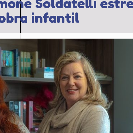
imone Soldatelli estr
obra infantil