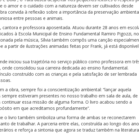
que o amor e o cuidado com a natureza devem ser cultivados desde
bra convida à reflexão sobre a importância da preservação ambienta
oniosa entre pessoas e animais.
ora, cantora e professora aposentada. Atuou durante 28 anos em escol
dicados à Escola Municipal de Ensino Fundamental Ramiro Pigozzi, n
aixonada pela música, Sílvia também compôs uma canção especialmen
a partir de ilustrações animadas feitas por Frank, já está disponível
nde iniciou sua trajetória no serviço público como professora em trê
, onde consolidou sua carreira dedicada ao ensino fundamental.
nculo construído com as crianças e pela satisfação de ser lembrada
ssoas.
om a obra, sempre foi a conscientização ambiental: “lançar aquela
 sempre estiveram presentes no nosso trabalho em sala de aula, de
 continuar essa missão de alguma forma. O livro acabou sendo a
ropósito em que acreditamos profundamente”.
ue o livro também simboliza uma forma de ambas se reconectarem
to de trabalhar. A parceria entre elas, construída ao longo dos an
terários e reforça a sintonia que agora se traduz também na literatura