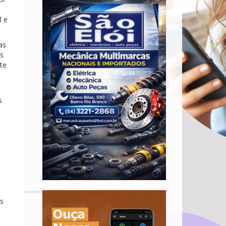
l e
as
os
te
s
os