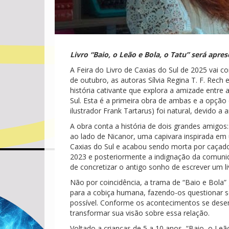
Livro “Baio, o Leão e Bola, o Tatu” será apre
A Feira do Livro de Caxias do Sul de 2025 vai c
de outubro, as autoras Sílvia Regina T. F. Rech
história cativante que explora a amizade entr
Sul. Esta é a primeira obra de ambas e a opção
ilustrador Frank Tartarus) foi natural, devido 
A obra conta a história de dois grandes amigos:
ao lado de Nicanor, uma capivara inspirada e
Caxias do Sul e acabou sendo morta por caçador
2023 e posteriormente a indignação da comuni
de concretizar o antigo sonho de escrever um li
Não por coincidência, a trama de “Baio e Bola
para a cobiça humana, fazendo-os questionar s
possível. Conforme os acontecimentos se dese
transformar sua visão sobre essa relação.
Voltado a crianças de 5 a 10 anos, “Baio, o Leã