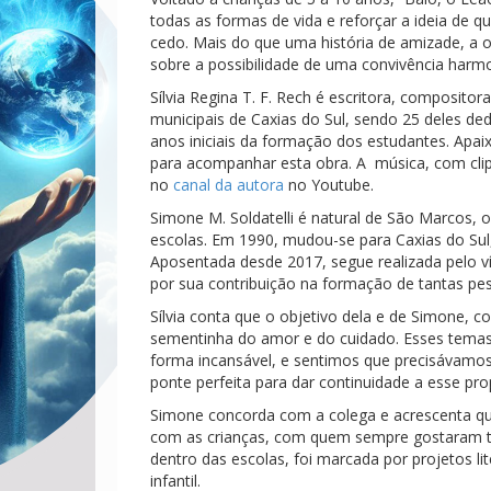
todas as formas de vida e reforçar a ideia de 
cedo. Mais do que uma história de amizade, a o
sobre a possibilidade de uma convivência harm
Sílvia Regina T. F. Rech é escritora, composit
municipais de Caxias do Sul, sendo 25 deles de
anos iniciais da formação dos estudantes. Ap
para acompanhar esta obra. A música, com clipe 
no
canal da autora
no Youtube.
Simone M. Soldatelli é natural de São Marcos, o
escolas. Em 1990, mudou-se para Caxias do Sul
Aposentada desde 2017, segue realizada pelo ví
por sua contribuição na formação de tantas pe
Sílvia conta que o objetivo dela e de Simone, c
sementinha do amor e do cuidado. Esses temas
forma incansável, e sentimos que precisávamos
ponte perfeita para dar continuidade a esse p
Simone concorda com a colega e acrescenta q
com as crianças, com quem sempre gostaram tan
dentro das escolas, foi marcada por projetos li
infantil.