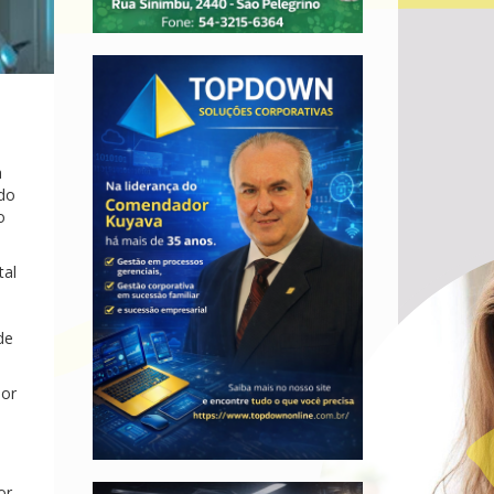
a
 do
o
tal
m
de
nor
or