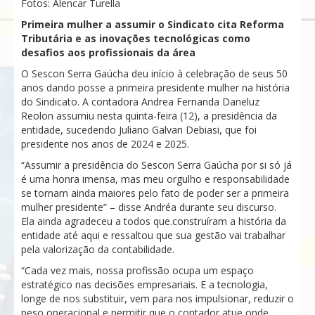
Fotos: Alencar Turella
Primeira mulher a assumir o Sindicato cita Reforma
Tributária e as inovações tecnológicas como
desafios aos profissionais da área
O Sescon Serra Gaúcha deu início à celebração de seus 50
anos dando posse a primeira presidente mulher na história
do Sindicato. A contadora Andrea Fernanda Daneluz
Reolon assumiu nesta quinta-feira (12), a presidência da
entidade, sucedendo Juliano Galvan Debiasi, que foi
presidente nos anos de 2024 e 2025.
“Assumir a presidência do Sescon Serra Gaúcha por si só já
é uma honra imensa, mas meu orgulho e responsabilidade
se tornam ainda maiores pelo fato de poder ser a primeira
mulher presidente” – disse Andréa durante seu discurso.
Ela ainda agradeceu a todos que.construíram a história da
entidade até aqui e ressaltou que sua gestão vai trabalhar
pela valorização da contabilidade.
“Cada vez mais, nossa profissão ocupa um espaço
estratégico nas decisões empresariais. E a tecnologia,
longe de nos substituir, vem para nos impulsionar, reduzir o
peso operacional e permitir que o contador atue onde