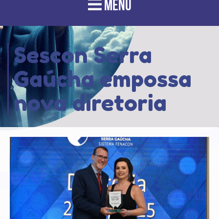
MENU
Sescon Serra
Gaúcha empossa
nova diretoria