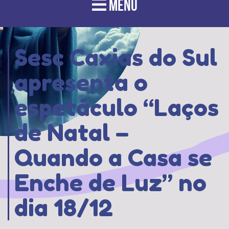
MENU
Sesc Caxias do Sul
apresenta o
espetáculo “Laços
de Natal –
Quando a Casa se
Enche de Luz” no
dia 18/12