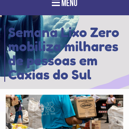
MENU
Semana Lixo Zero
mobiliza milhares
de pessoas em
Caxias do Sul