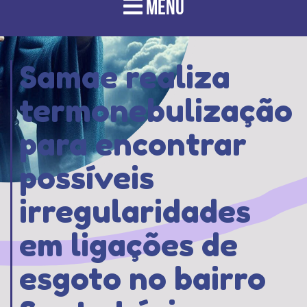
MENU
Samae realiza
termonebulização
para encontrar
possíveis
irregularidades
em ligações de
esgoto no bairro