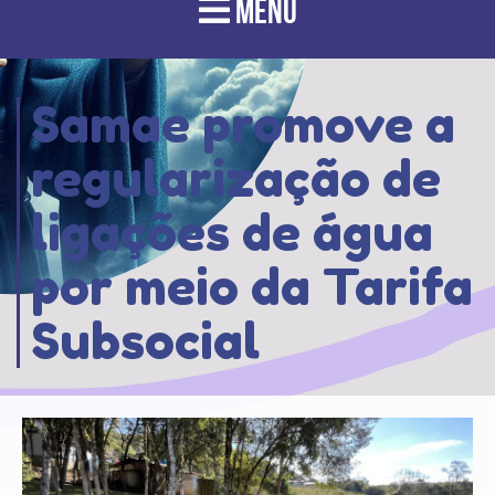
MENU
Samae promove a
regularização de
ligações de água
por meio da Tarifa
Subsocial