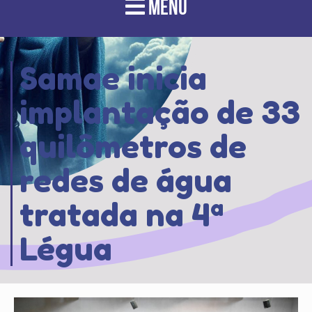
MENU
Samae inicia
implantação de 33
quilômetros de
redes de água
tratada na 4ª
Légua