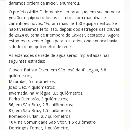
daremos ordem de início”, enumerou.
O prefeito Adiló Didomenico lembrou que, em sua primeira
gestão, equipou todos os distritos com máquinas e
caminhões novos. “Foram mais de 150 equipamentos. Se
não tivéssemos feito isso, depois dos estragos das chuvas
de 2024 eu teria de ir embora de Caxias”, destacou. “Agora,
estamos trazendo água para o Interior, onde nunca havia
sido feito um quilômetro de rede”.
As extensões de rede de água serão implantadas nas
seguintes estradas:
Giovani Batista Ecker, em São José da 4ª Légua, 6,8
quilômetros;
Mirambel, 5 quilômetros;
João Uez, 4 quilômetros;
Invernada, na 4ª légua, 3,5 quilômetros;
Pedro Dambrós, 3 quilômetros;
86, em São Bráz, 2,5 quilômetros;
87, em São Bráz, 1,5 quilômetro;
Romédio Furlan, 2,7 quilômetros;
104, na Comunidade São Vítor, 1,5 quilômetro;
Domingos Forner, 1 quilômetro;