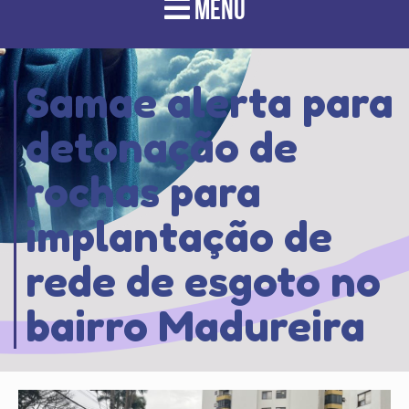
MENU
Samae alerta para
detonação de
rochas para
implantação de
rede de esgoto no
bairro Madureira