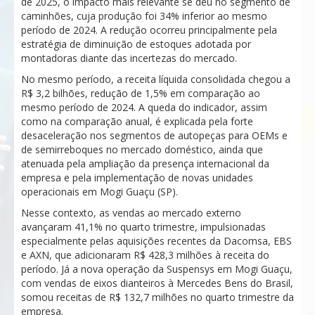
de 2025, o impacto mais relevante se deu no segmento de
caminhões, cuja produção foi 34% inferior ao mesmo
período de 2024. A redução ocorreu principalmente pela
estratégia de diminuição de estoques adotada por
montadoras diante das incertezas do mercado.
No mesmo período, a receita líquida consolidada chegou a
R$ 3,2 bilhões, redução de 1,5% em comparação ao
mesmo período de 2024. A queda do indicador, assim
como na comparação anual, é explicada pela forte
desaceleração nos segmentos de autopeças para OEMs e
de semirreboques no mercado doméstico, ainda que
atenuada pela ampliação da presença internacional da
empresa e pela implementação de novas unidades
operacionais em Mogi Guaçu (SP).
Nesse contexto, as vendas ao mercado externo
avançaram 41,1% no quarto trimestre, impulsionadas
especialmente pelas aquisições recentes da Dacomsa, EBS
e AXN, que adicionaram R$ 428,3 milhões à receita do
período. Já a nova operação da Suspensys em Mogi Guaçu,
com vendas de eixos dianteiros à Mercedes Bens do Brasil,
somou receitas de R$ 132,7 milhões no quarto trimestre da
empresa.