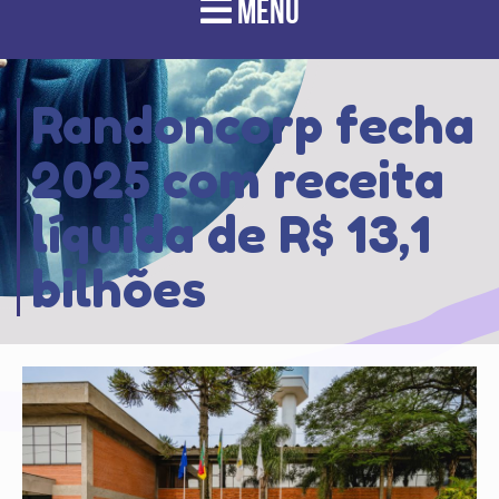
MENU
Randoncorp fecha
2025 com receita
líquida de R$ 13,1
bilhões