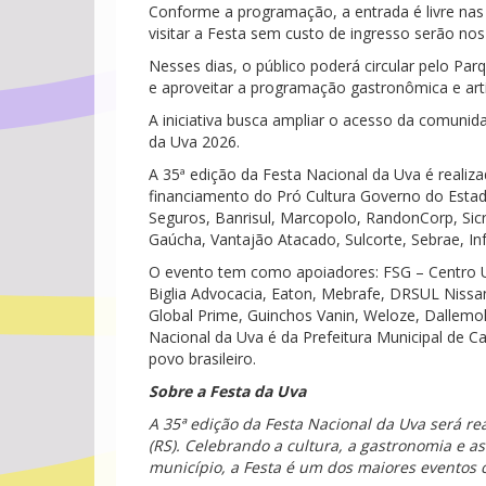
Conforme a programação, a entrada é livre nas
visitar a Festa sem custo de ingresso serão nos
Nesses dias, o público poderá circular pelo Parq
e aproveitar a programação gastronômica e artí
A iniciativa busca ampliar o acesso da comunida
da Uva 2026.
A 35ª edição da Festa Nacional da Uva é realiza
financiamento do Pró Cultura Governo do Estad
Seguros, Banrisul, Marcopolo, RandonCorp, Sic
Gaúcha, Vantajão Atacado, Sulcorte, Sebrae, In
O evento tem como apoiadores: FSG – Centro Un
Biglia Advocacia, Eaton, Mebrafe, DRSUL Nissa
Global Prime, Guinchos Vanin, Weloze, Dallemole
Nacional da Uva é da Prefeitura Municipal de Ca
povo brasileiro.
Sobre a Festa da Uva
A 35ª edição da Festa Nacional da Uva será rea
(RS). Celebrando a cultura, a gastronomia e a
município, a Festa é um dos maiores eventos c