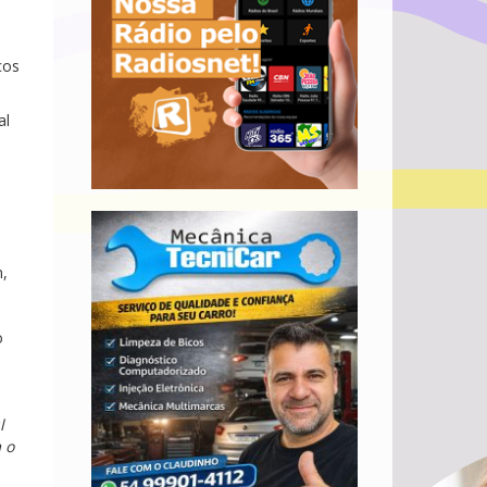
a
cos
al
n,
o
l
 o