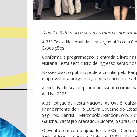
Dias 2 e 3 de março serão as últimas oportuni
A 35ª Festa Nacional da Uva segue até o dia 8
Exposições.
Conforme a programação, a entrada é livre nas
visitar a Festa sem custo de ingresso serão nos
Nesses dias, o público poderá circular pelo Parq
e aproveitar a programação gastronômica e artí
A iniciativa busca ampliar o acesso da comunida
da Uva 2026.
A 35ª edição da Festa Nacional da Uva é realiza
financiamento do Pró Cultura Governo do Estad
Seguros, Banrisul, Marcopolo, RandonCorp, Sic
Gaúcha, Vantajão Atacado, Sulcorte, Sebrae, In
O evento tem como apoiadores: FSG – Centro Un
Biglia Advocacia, Eaton, Mebrafe, DRSUL Nissa