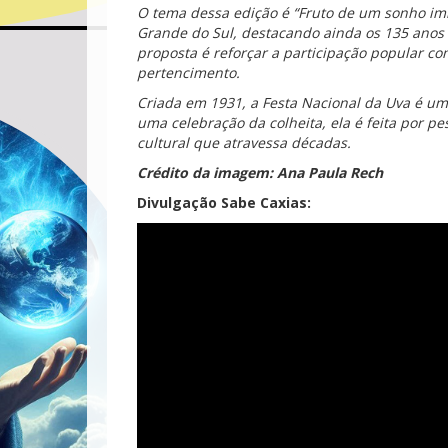
O tema dessa edição é “Fruto de um sonho im
Grande do Sul, destacando ainda os 135 anos 
proposta é reforçar a participação popular co
pertencimento.
Criada em 1931, a Festa Nacional da Uva é um
uma celebração da colheita, ela é feita por 
cultural que atravessa décadas.
Crédito da imagem: Ana Paula Rech
Divulgação Sabe Caxias: