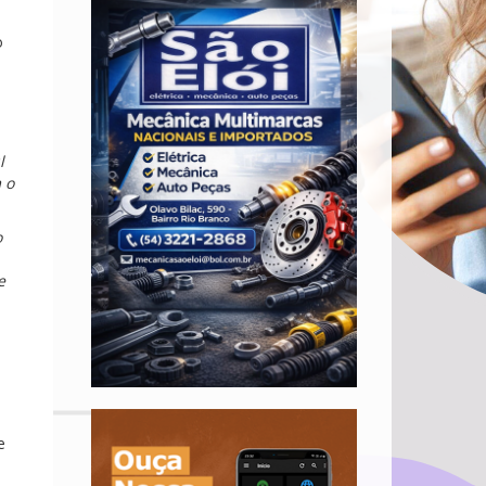
o
l
 o
o
e
e