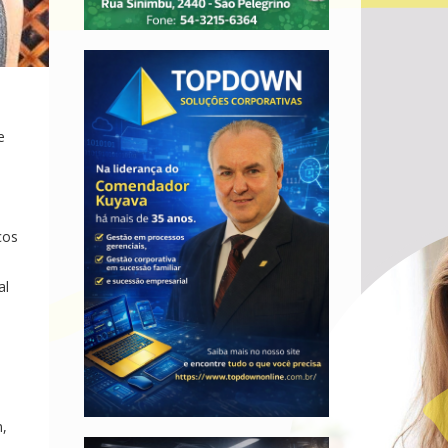
e
a
cos
al
n,