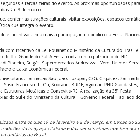
 segundas e terças-feiras do evento. As próximas oportunidades par
 dias 2 e 3 de março.
ue, conferir as atrações culturais, visitar exposições, espaços temáti
stica que integra o evento.
de e incentivar ainda mais a participação do público na Festa Nacion
da com incentivo da Lei Rouanet do Ministério da Cultura do Brasil e
o do Rio Grande do Sul. A Festa conta com o patrocínio de HDI
redi Pioneira, Sulgás, Supermercados Andreazza, Vero, Unimed Serra
fraero e Caixa Econômica Federal.
iversitário, Farmácias São João, Fusopar, CSG, Orquídea, Sanmarti
n, Susin Francescutti, Ou, Soprano, BRDE, Agrimar, PHD Guindastes,
 Estruturas Metálicas e Consevitis-RS. A realização da 35ª Festa
xias do Sul e do Ministério da Cultura – Governo Federal – ao lado d
lizada entre os dias 19 de fevereiro e 8 de março, em Caxias do Su
s tradições da imigração italiana e das demais etnias que formaram
omunitários do Brasil.