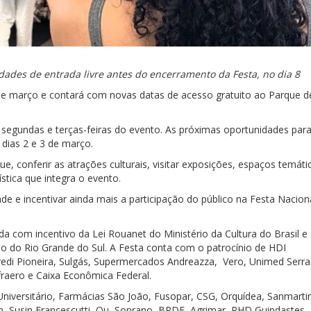
dades de entrada livre antes do encerramento da Festa, no dia 8
 de março e contará com novas datas de acesso gratuito ao Parque d
 segundas e terças-feiras do evento. As próximas oportunidades par
 dias 2 e 3 de março.
ue, conferir as atrações culturais, visitar exposições, espaços temáti
stica que integra o evento.
de e incentivar ainda mais a participação do público na Festa Nacion
da com incentivo da Lei Rouanet do Ministério da Cultura do Brasil e
o do Rio Grande do Sul. A Festa conta com o patrocínio de HDI
redi Pioneira, Sulgás, Supermercados Andreazza, Vero, Unimed Serra
fraero e Caixa Econômica Federal.
iversitário, Farmácias São João, Fusopar, CSG, Orquídea, Sanmarti
n, Susin Francescutti, Ou, Soprano, BRDE, Agrimar, PHD Guindastes,