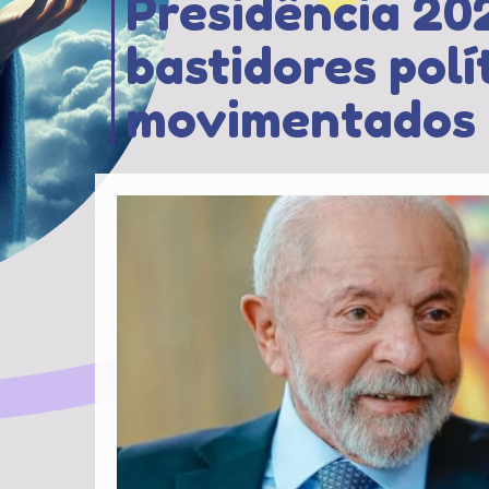
Presidência 202
bastidores polí
movimentados