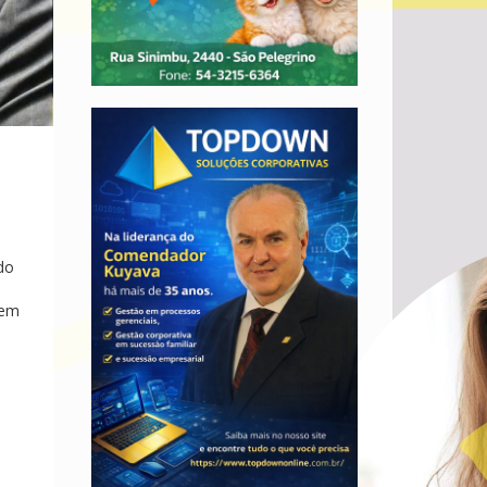
do
o
cem