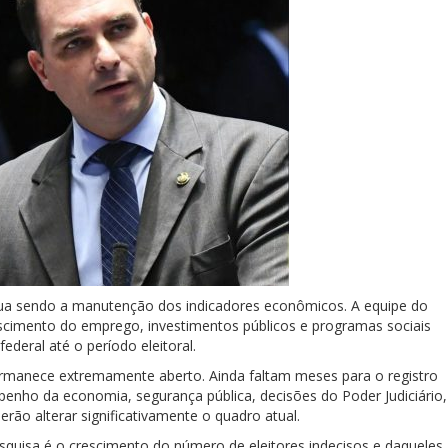
nua sendo a manutenção dos indicadores econômicos. A equipe do
escimento do emprego, investimentos públicos e programas sociais
deral até o período eleitoral.
ermanece extremamente aberto. Ainda faltam meses para o registro
penho da economia, segurança pública, decisões do Poder Judiciário,
derão alterar significativamente o quadro atual.
squisa é o crescimento do número de eleitores indecisos e daqueles