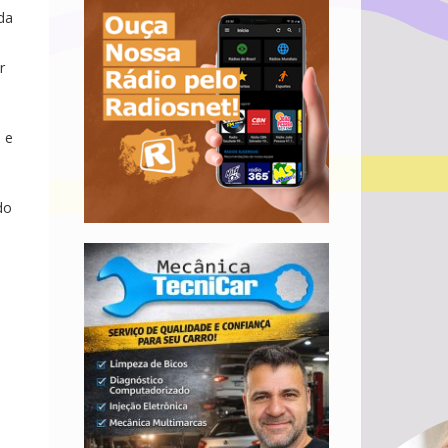
da
r
 e
do