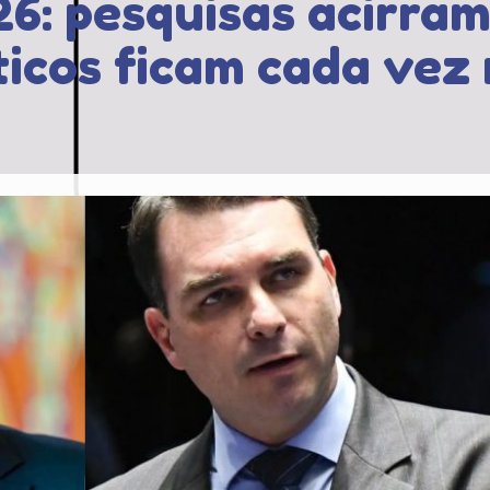
6: pesquisas acirram
ticos ficam cada vez