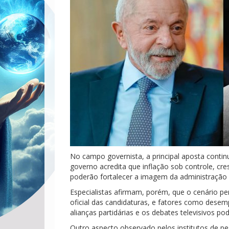
No campo governista, a principal aposta conti
governo acredita que inflação sob controle, cr
poderão fortalecer a imagem da administração fe
Especialistas afirmam, porém, que o cenário p
oficial das candidaturas, e fatores como desem
alianças partidárias e os debates televisivos po
Outro aspecto observado pelos institutos de pe