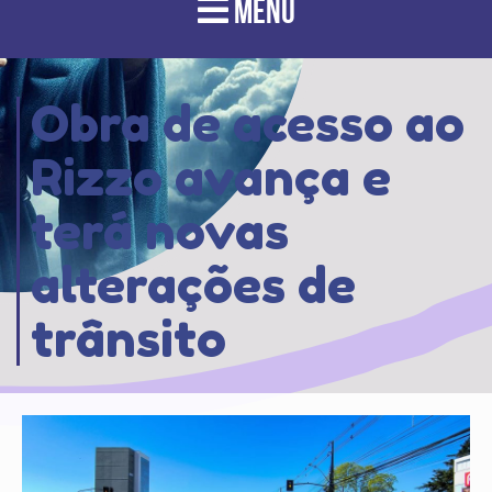
MENU
Obra de acesso ao
Rizzo avança e
terá novas
alterações de
trânsito