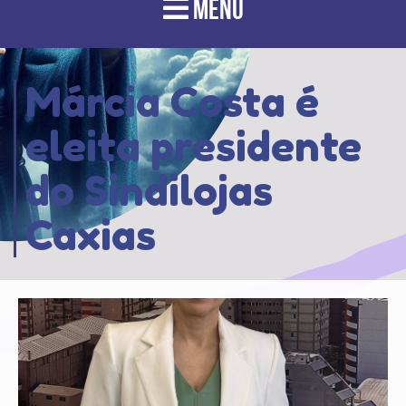
MENU
Márcia Costa é
eleita presidente
do Sindilojas
Caxias