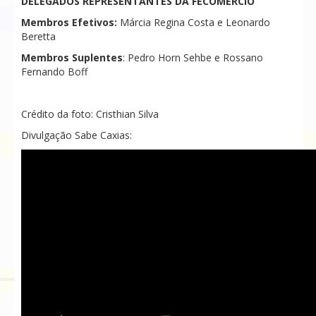
DELEGADOS REPRESENTANTES DA FECOMÉRCIO
Membros Efetivos:
Márcia Regina Costa e Leonardo
Beretta
Membros Suplentes
: Pedro Horn Sehbe e Rossano
Fernando Boff
Crédito da foto: Cristhian Silva
Divulgação Sabe Caxias: