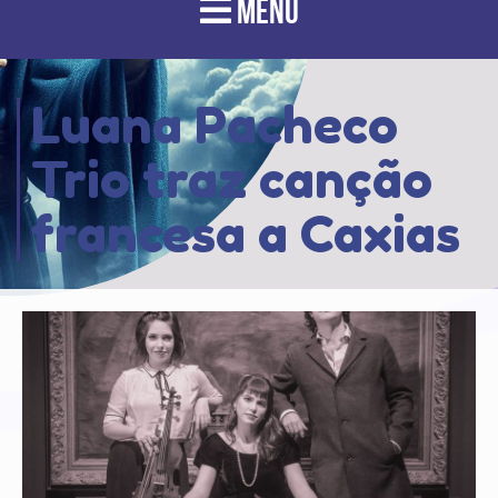
MENU
Luana Pacheco
Trio traz canção
francesa a Caxias