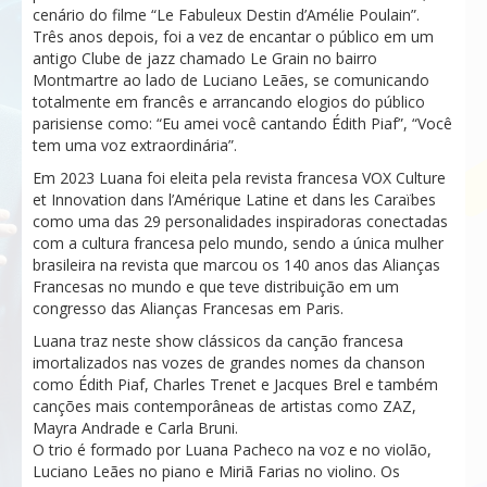
cenário do filme “Le Fabuleux Destin d’Amélie Poulain”.
Três anos depois, foi a vez de encantar o público em um
antigo Clube de jazz chamado Le Grain no bairro
Montmartre ao lado de Luciano Leães, se comunicando
totalmente em francês e arrancando elogios do público
parisiense como: “Eu amei você cantando Édith Piaf”, “Você
tem uma voz extraordinária”.
Em 2023 Luana foi eleita pela revista francesa VOX Culture
et Innovation dans l’Amérique Latine et dans les Caraïbes
como uma das 29 personalidades inspiradoras conectadas
com a cultura francesa pelo mundo, sendo a única mulher
brasileira na revista que marcou os 140 anos das Alianças
Francesas no mundo e que teve distribuição em um
congresso das Alianças Francesas em Paris.
Luana traz neste show clássicos da canção francesa
imortalizados nas vozes de grandes nomes da chanson
como Édith Piaf, Charles Trenet e Jacques Brel e também
canções mais contemporâneas de artistas como ZAZ,
Mayra Andrade e Carla Bruni.
O trio é formado por Luana Pacheco na voz e no violão,
Luciano Leães no piano e Miriã Farias no violino. Os