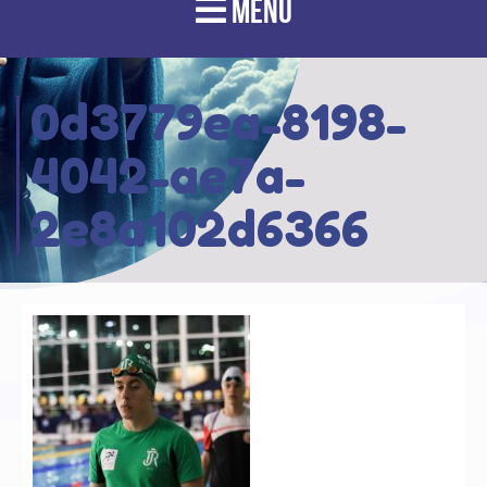
MENU
0d3779ea-8198-
4042-ae7a-
2e8a102d6366