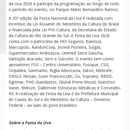
da Uva 2026 e participe da programação ao longo de todo
o período do evento, no Parque Mário Bernardino Ramos.
A 35ª edição da Festa Nacional da Uva é realizada com
incentivo da Lei Rouanet do Ministério da Cultura do Brasil
e financiada pela Lei Pró-Cultura, da Secretaria de Estado
da Cultura do Rio Grande do Sul. A Festa da Uva 2026
conta com o patrocínio de HDI Seguros, Banrisul,
Marcopolo, RandonCorp, Sicredi Pioneira, Sulgás,
Supermercados Andreazza, Unimed Serra Gaúcha,
Vantajão Atacado, Vero e Sulcorte. O evento tem como
apoiadores FSG – Centro Universitário, Fusopar, CSG,
Orquídea, Sanmartin, Biglia Advocacia, Eaton, Mebrafe,
DRSUL Nissan, Susin Francescutti, Ou, Soprano, BRDE,
Agrimar, PHD Guindastes, Global Prime Wood, Guinchos
Vanin, Weloze, Dallemole Estruturas Metálicas e Consevitis-
RS. A realização da Festa da Uva é da Prefeitura Municipal
de Caxias do Sul e do Ministério da Cultura – Governo
Federal – ao lado do povo brasileiro.
Sobre a Festa da Uva