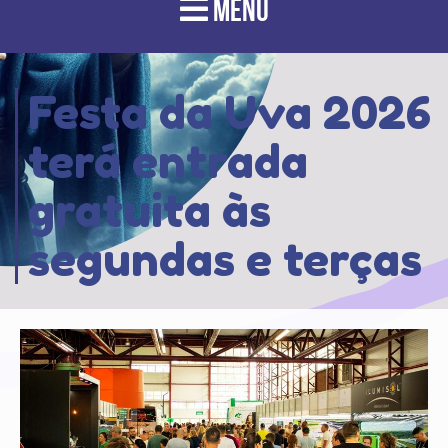
MENU
Festa da Uva 2026
terá entrada
gratuita às
segundas e terças