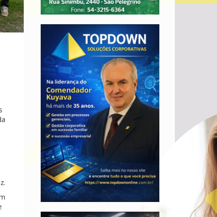
s
da
z.
em
e