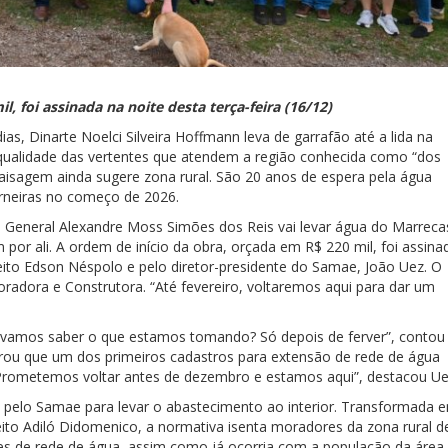
, foi assinada na noite desta terça-feira (16/12)
s, Dinarte Noelci Silveira Hoffmann leva de garrafão até a lida na
 qualidade das vertentes que atendem a região conhecida como “dos
paisagem ainda sugere zona rural. São 20 anos de espera pela água
orneiras no começo de 2026.
 General Alexandre Moss Simões dos Reis vai levar água do Marreca
por ali. A ordem de início da obra, orçada em R$ 220 mil, foi assina
efeito Edson Néspolo e pelo diretor-presidente do Samae, João Uez. O
oradora e Construtora. “Até fevereiro, voltaremos aqui para dar um
vamos saber o que estamos tomando? Só depois de ferver”, contou
rou que um dos primeiros cadastros para extensão de rede de água
. “Prometemos voltar antes de dezembro e estamos aqui”, destacou Ue
 pelo Samae para levar o abastecimento ao interior. Transformada 
feito Adiló Didomenico, a normativa isenta moradores da zona rural d
es de rede de água, assim como já ocorria com a população da área