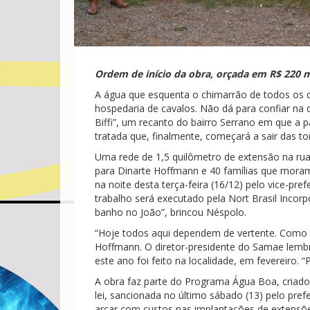
Ordem de início da obra, orçada em R$ 220 mil
A água que esquenta o chimarrão de todos os dia
hospedaria de cavalos. Não dá para confiar na
Biffi”, um recanto do bairro Serrano em que a 
tratada que, finalmente, começará a sair das t
Uma rede de 1,5 quilômetro de extensão na rua
para Dinarte Hoffmann e 40 famílias que moram 
na noite desta terça-feira (16/12) pelo vice-pr
trabalho será executado pela Nort Brasil Incorp
banho no João”, brincou Néspolo.
“Hoje todos aqui dependem de vertente. Como 
Hoffmann. O diretor-presidente do Samae lemb
este ano foi feito na localidade, em fevereiro
A obra faz parte do Programa Água Boa, criado
lei, sancionada no último sábado (13) pelo pre
arcar com custos nas implantações de extensõ