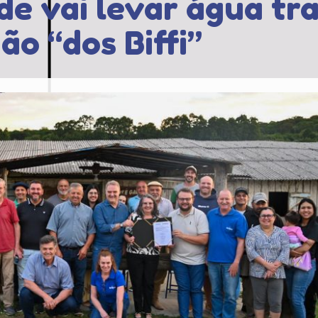
de vai levar água tr
ão “dos Biffi”