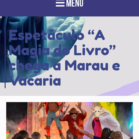
MENU
Espetáculo “A
Magia do Livro”
chega a Marau e
Vacaria