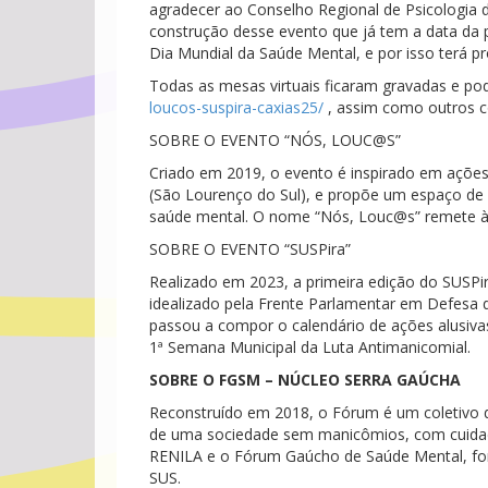
agradecer ao Conselho Regional de Psicologia 
construção desse evento que já tem a data da 
Dia Mundial da Saúde Mental, e por isso terá pr
Todas as mesas virtuais ficaram gravadas e po
loucos-suspira-
caxias25/
, assim como outros co
SOBRE O EVENTO “NÓS, LOUC@S”
Criado em 2019, o evento é inspirado em açõe
(São Lourenço do Sul), e propõe um espaço de 
saúde mental. O nome “Nós, Louc@s” remete à i
SOBRE O EVENTO “SUSPira”
Realizado em 2023, a primeira edição do SUSPir
idealizado pela Frente Parlamentar em Defesa
passou a compor o calendário de ações alusivas
1ª Semana Municipal da Luta Antimanicomial.
SOBRE O FGSM – NÚCLEO SERRA GAÚCHA
Reconstruído em 2018, o Fórum é um coletivo de
de uma sociedade sem manicômios, com cuidad
RENILA e o Fórum Gaúcho de Saúde Mental, fort
SUS.