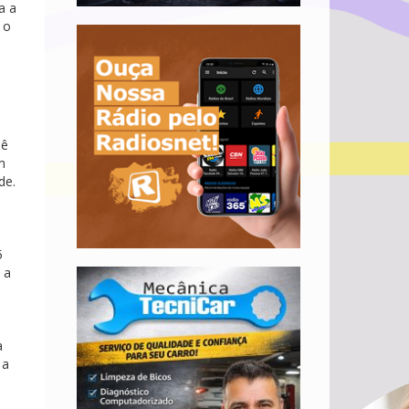
a a
 o
hê
m
de.
5
 a
a
 a