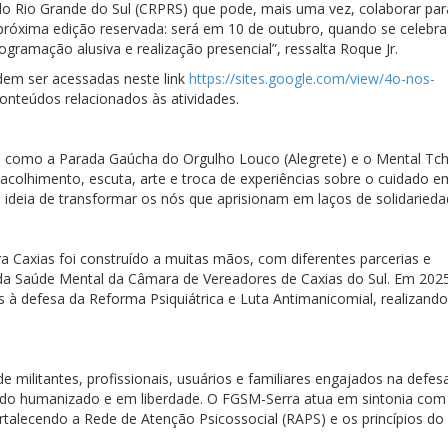
do Rio Grande do Sul (CRPRS) que pode, mais uma vez, colaborar par
próxima edição reservada: será em 10 de outubro, quando se celebra
ogramação alusiva e realização presencial”, ressalta Roque Jr.
dem ser acessadas neste link
https://sites.google.com/view/
4o-nos-
nteúdos relacionados às atividades.
s como a Parada Gaúcha do Orgulho Louco (Alegrete) e o Mental Tc
acolhimento, escuta, arte e troca de experiências sobre o cuidado e
deia de transformar os nós que aprisionam em laços de solidarieda
a Caxias foi construído a muitas mãos, com diferentes parcerias e
 da Saúde Mental da Câmara de Vereadores de Caxias do Sul. Em 202
 à defesa da Reforma Psiquiátrica e Luta Antimanicomial, realizando
 militantes, profissionais, usuários e familiares engajados na defes
o humanizado e em liberdade. O FGSM-Serra atua em sintonia com
alecendo a Rede de Atenção Psicossocial (RAPS) e os princípios do