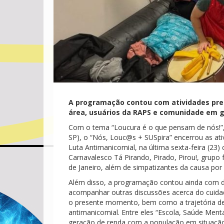
A programação contou com atividades prese
área, usuários da RAPS e comunidade em g
Com o tema “Loucura é o que pensam de nós!”, u
SP), o “Nós, Louc@s + SUSpira” encerrou as ati
Luta Antimanicomial, na última sexta-feira (23)
Carnavalesco Tá Pirando, Pirado, Pirou!, grupo
de Janeiro, além de simpatizantes da causa po
Além disso, a programação contou ainda com d
acompanhar outras discussões acerca do cuidad
o presente momento, bem como a trajetória de u
antimanicomial. Entre eles “Escola, Saúde Ment
geração de renda com a população em situação