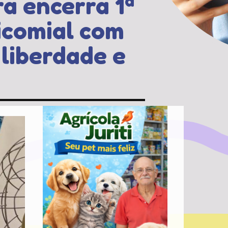
a encerra 1ª
icomial com
liberdade e