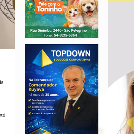
da
até