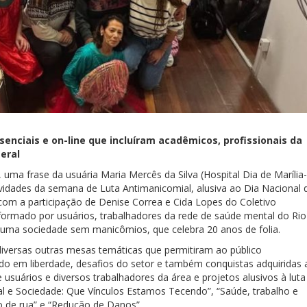
nciais e on-line que incluíram acadêmicos, profissionais da
eral
ma frase da usuária Maria Mercês da Silva (Hospital Dia de Marília-
vidades da semana de Luta Antimanicomial, alusiva ao Dia Nacional 
 com a participação de Denise Correa e Cida Lopes do Coletivo
 formado por usuários, trabalhadores da rede de saúde mental do Rio
r uma sociedade sem manicômios, que celebra 20 anos de folia.
iversas outras mesas temáticas que permitiram ao público
o em liberdade, desafios do setor e também conquistas adquiridas 
suários e diversos trabalhadores da área e projetos alusivos à luta
al e Sociedade: Que Vínculos Estamos Tecendo”, “Saúde, trabalho e
 de rua” e “Redução de Danos”.