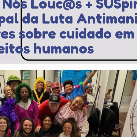
 Nós Louc@s + SUSpir
pal da Luta Antiman
es sobre cuidado em 
reitos humanos