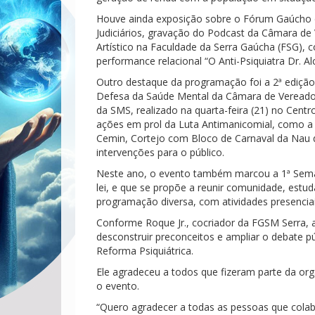
Houve ainda exposição sobre o Fórum Gaúcho 
Judiciários, gravação do Podcast da Câmara de 
Artístico na Faculdade da Serra Gaúcha (FSG), 
performance relacional “O Anti-Psiquiatra Dr. Al
Outro destaque da programação foi a 2ª edição
Defesa da Saúde Mental da Câmara de Vereador
da SMS, realizado na quarta-feira (21) no Centro
ações em prol da Luta Antimanicomial, como a 
Cemin, Cortejo com Bloco de Carnaval da Nau da
intervenções para o público.
Neste ano, o evento também marcou a 1ª Seman
lei, e que se propõe a reunir comunidade, estud
programação diversa, com atividades presencia
Conforme Roque Jr., cocriador da FGSM Serra,
desconstruir preconceitos e ampliar o debate p
Reforma Psiquiátrica.
Ele agradeceu a todos que fizeram parte da or
o evento.
“Quero agradecer a todas as pessoas que cola