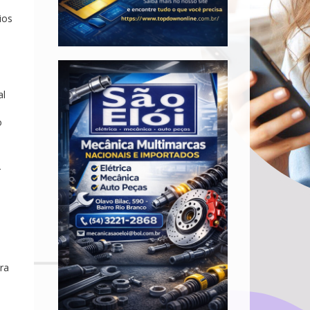
ios
al
o
r
ra