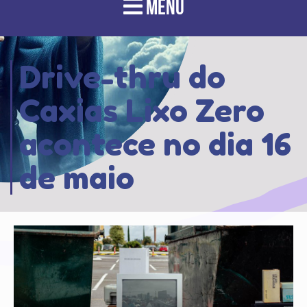
MENU
Drive-thru do
Caxias Lixo Zero
acontece no dia 16
de maio