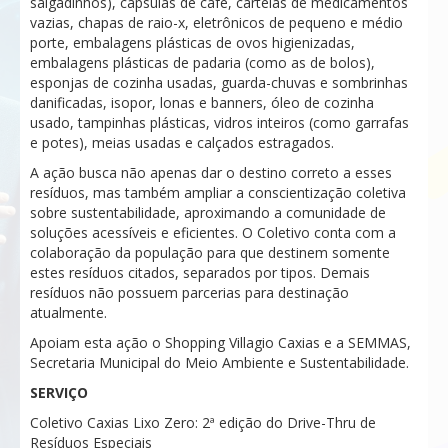
salgadinhos), cápsulas de café, cartelas de medicamentos
vazias, chapas de raio-x, eletrônicos de pequeno e médio
porte, embalagens plásticas de ovos higienizadas,
embalagens plásticas de padaria (como as de bolos),
esponjas de cozinha usadas, guarda-chuvas e sombrinhas
danificadas, isopor, lonas e banners, óleo de cozinha
usado, tampinhas plásticas, vidros inteiros (como garrafas
e potes), meias usadas e calçados estragados.
A ação busca não apenas dar o destino correto a esses
resíduos, mas também ampliar a conscientização coletiva
sobre sustentabilidade, aproximando a comunidade de
soluções acessíveis e eficientes. O Coletivo conta com a
colaboração da população para que destinem somente
estes resíduos citados, separados por tipos. Demais
resíduos não possuem parcerias para destinação
atualmente.
Apoiam esta ação o Shopping Villagio Caxias e a SEMMAS,
Secretaria Municipal do Meio Ambiente e Sustentabilidade.
SERVIÇO
Coletivo Caxias Lixo Zero: 2ª edição do Drive-Thru de
Resíduos Especiais