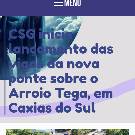
MENU
CSG inicia
lançamento das
vigas da nova
ponte sobre o
Arroio Tega, em
Caxias do Sul