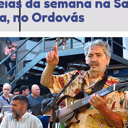
reias da semana na S
a, no Ordovás