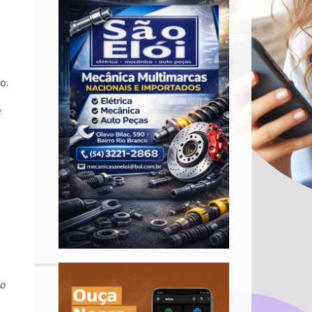
o.
e
o