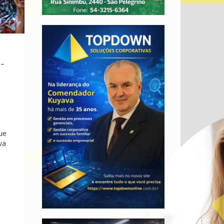
 –
ue
va