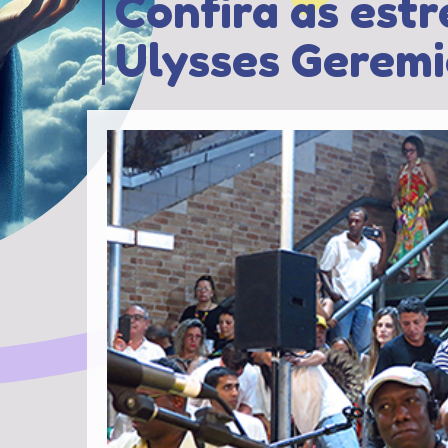
Confira as est
Ulysses Geremi