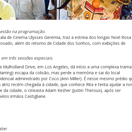
s estão na programação.
 Sala de Cinema Ulysses Geremia, traz a estreia dos longas Noel Rosa
rosado, além do retorno de Cidade dos Sonhos, com exibições de
 em três sessões especiais.
da Mulholland Drive, em Los Angeles, dá início a uma complexa trama
Harring) escapa da colisão, mas perde a memória e sai do local
idencial administrado por Coco (Ann Miller). É nesse mesmo prédio q
 atriz recém-chegada à cidade, que conhece Rita e tenta ajudar a no
e da cidade, o cineasta Adam Kesher (Justin Theroux), após ser
los irmãos Castigliane.
ster