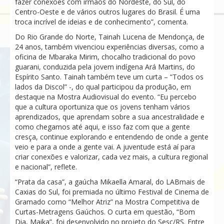
fazer conexões com irmãos do Nordeste, do Sul, do
Centro-Oeste e de vários outros lugares do Brasil. É uma
troca incrível de ideias e de conhecimento”, comenta.
Do Rio Grande do Norte, Tainah Lucena de Mendonça, de
24 anos, também vivenciou experiências diversas, como a
oficina de Mbaraka Mirim, chocalho tradicional do povo
guarani, conduzida pela jovem indígena Ará Martins, do
Espírito Santo. Tainah também teve um curta – “Todos os
lados da Discol” -, do qual participou da produção, em
destaque na Mostra Audiovisual do evento. “Eu percebo
que a cultura oportuniza que os jovens tenham vários
aprendizados, que aprendam sobre a sua ancestralidade e
como chegamos até aqui, e isso faz com que a gente
cresça, continue explorando e entendendo de onde a gente
veio e para a onde a gente vai. A juventude está aí para
criar conexões e valorizar, cada vez mais, a cultura regional
e nacional”, reflete.
“Prata da casa”, a gaúcha Mikaella Amaral, do LABmais de
Caxias do Sul, foi premiada no último Festival de Cinema de
Gramado como “Melhor Atriz” na Mostra Competitiva de
Curtas-Metragens Gaúchos. O curta em questão, “Bom
Dia, Maika”, foi desenvolvido no projeto do Sesc/RS. Entre