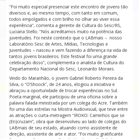
“Foi muito especial presenciar este encontro de jovens tão
diversos e, ao mesmo tempo, com tanto em comum,
todos empolgados e com brilho no olhar ao viver essa
experiência”, comenta a gerente de Cultura do Sesc/RS,
Luciana Stello. “Nós acreditamos muito na potência das
juventudes. Foi neste contexto que o LABmais – nosso
Laboratório Sesc de Artes, Mídias, Tecnologias e
Juventudes – nasceu e vem fazendo a diferença na vida de
tantos jovens brasileiros. Este festival foi uma grande
celebração disso”, complementa o analista de Cultura do
Departamento Nacional do Sesc, Leonardo Moraes.
Vindo do Maranhão, o jovem Gabriel Roberto Pereira da
Silva, o “O’Shoock”, de 24 anos, elogiou a iniciativa e
abraçou a oportunidade de trocar experiências no Sul.
Poeta marginal, ele participou de uma oficina sobre a
palavra falada ministrada por um colega do Acre. Também
foi uma das estrelas na Mostra Audiovisual, que teve entre
as atrações o curta-metragem “IROKO: Caminhos que se
(En)cruzam”, obra que desenvolveu ao lado de colegas do
LABmais de seu estado, atuando como assistente de
direção, assistente de arte e ator. “Foi muito gratificante