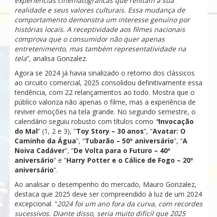
experiências cinematográficas que reflitam a sua
realidade e seus valores culturais. Essa mudança de
comportamento demonstra um interesse genuíno por
histórias locais. A receptividade aos filmes nacionais
comprova que o consumidor não quer apenas
entretenimento, mas também representatividade na
tela
”, analisa Gonzalez.
Agora se 2024 já havia sinalizado o retorno dos clássicos
ao circuito comercial, 2025 consolidou definitivamente essa
tendência, com 22 relançamentos ao todo. Mostra que o
público valoriza não apenas o filme, mas a experiência de
reviver emoções na tela grande. No segundo semestre, o
calendário seguiu robusto com títulos como
“
Invocação
do Mal
” (1, 2 e 3), “
Toy Story – 30 anos
”, “
Avatar: O
Caminho da Água
”, “
Tubarão – 50º aniversário
”, “
A
Noiva Cadáver
”, “
De Volta para o Futuro – 40º
aniversário
” e “
Harry Potter e o Cálice de Fogo – 20º
aniversário
”.
Ao analisar o desempenho do mercado, Mauro Gonzalez,
destaca que 2025 deve ser compreendido à luz de um 2024
excepcional. “
2024 foi um ano fora da curva, com recordes
sucessivos. Diante disso, seria muito difícil que 2025