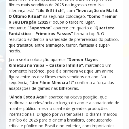
filmes mais vendidos de 2025 na Ingresso.com. Na
liderança está
“Lilo & Stitch”
, com
“Invocação do Mal 4:
O Último Ritual”
na segunda colocação.
“Como Treinar
o Seu Dragão (2025)”
ocupa o terceiro lugar,
enquanto
“Superman”
aparece em quarto e
“Quarteto
Fantástico – Primeiros Passos”
fecha o top 5. O
resultado evidencia a variedade de preferências do público,
que transitou entre animação, terror, fantasia e super-
heróis.
Já na sexta colocação aparece
“Demon Slayer:
Kimetsu no Yaiba – Castelo Infinito”
, marcando um
momento histórico, pois é a primeira vez que um anime
figura entre os dez filmes mais vendidos do ano. Na
sequência,
“Um Filme Minecraft”
confirma a força das
adaptações de games nas bilheteiras.
“Ainda Estou Aqui”
aparece na oitava posição, que
reafirma sua relevância ao longo do ano e a capacidade de
manter público mesmo diante de grandes produções
internacionais. Dirigido por Walter Salles, o drama marcou
o início de 2025 para o cinema brasileiro, conquistando
crítica e público no Brasil e no exterior, com importantes