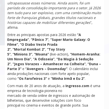
ultrapassasse esses números. Ainda assim, foi um
período de consolidação importante para o setor. Já 2026
tem tudo para ser explosivo, com uma combinação muito
forte de franquias globais, grandes títulos nacionais e
histórias capazes de mobilizar diferentes gerações
”,
afirma.
Entre as principais apostas para 2026 estão
“A
Empregada”
,
“Pânico 7”
,
“Super Mario Galaxy: O
Filme”
,
“O Diabo Veste Prada
2”
,
“Mortal Kombat 2”
,
“Toy Story
5”
,
“Minions 3”
,
“Moana”
(
live-action),
“Homem-Aranha:
Um Novo Dia”
,
“A Odisseia”
,
“Da Magia à Sedução
2”
,
“Jogos Vorazes – Amanhecer na Colheita”
,
“Duna –
Parte 3”
e
“Avengers – Doomsday”
. O calendário inclui
ainda produções nacionais com forte apelo popular,
como
“Os Farofeiros 3”
e
“Minha Irmã e Eu 2”
.
Com mais de 20 anos de atuação, a
Ingresso.com
é uma
empresa de tecnologia pioneira no
mercado de venda online de ingressos e automação de
bilheterias, que desenvolve soluções com foco
principal no cinema e eventos de grande porte. Sua