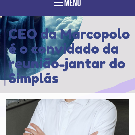
MENU
CEO da Marcopolo
é o convidado da
reunião-jantar do
Simplás