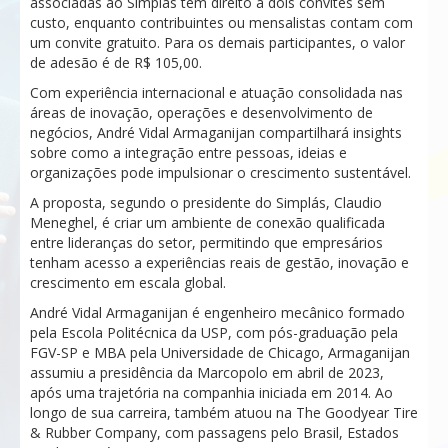
associadas ao Simplás têm direito a dois convites sem
custo, enquanto contribuintes ou mensalistas contam com
um convite gratuito. Para os demais participantes, o valor
de adesão é de R$ 105,00.
Com experiência internacional e atuação consolidada nas
áreas de inovação, operações e desenvolvimento de
negócios, André Vidal Armaganijan compartilhará insights
sobre como a integração entre pessoas, ideias e
organizações pode impulsionar o crescimento sustentável.
A proposta, segundo o presidente do Simplás, Claudio
Meneghel, é criar um ambiente de conexão qualificada
entre lideranças do setor, permitindo que empresários
tenham acesso a experiências reais de gestão, inovação e
crescimento em escala global.
André Vidal Armaganijan é engenheiro mecânico formado
pela Escola Politécnica da USP, com pós-graduação pela
FGV-SP e MBA pela Universidade de Chicago, Armaganijan
assumiu a presidência da Marcopolo em abril de 2023,
após uma trajetória na companhia iniciada em 2014. Ao
longo de sua carreira, também atuou na The Goodyear Tire
& Rubber Company, com passagens pelo Brasil, Estados