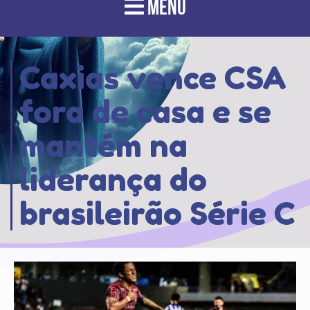
MENU
Caxias vence CSA
fora de casa e se
mantém na
liderança do
brasileirão Série C