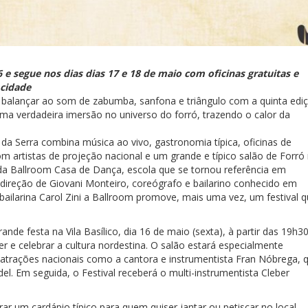
 e segue nos dias dias 17 e 18 de maio com oficinas gratuitas e
 cidade
ai balançar ao som de zabumba, sanfona e triângulo com a quinta edi
ma verdadeira imersão no universo do forró, trazendo o calor da
da Serra combina música ao vivo, gastronomia típica, oficinas de
om artistas de projeção nacional e um grande e típico salão de Forró
o da Ballroom Casa de Dança, escola que se tornou referência em
 direção de Giovani Monteiro, coreógrafo e bailarino conhecido em
a bailarina Carol Zini a Ballroom promove, mais uma vez, um festival 
de festa na Vila Basílico, dia 16 de maio (sexta), à partir das 19h30
 e celebrar a cultura nordestina. O salão estará especialmente
trações nacionais como a cantora e instrumentista Fran Nóbrega, 
l. Em seguida, o Festival receberá o multi-instrumentista Cleber
r um cardápio típico para quem quiser jantar ou petiscar no local.