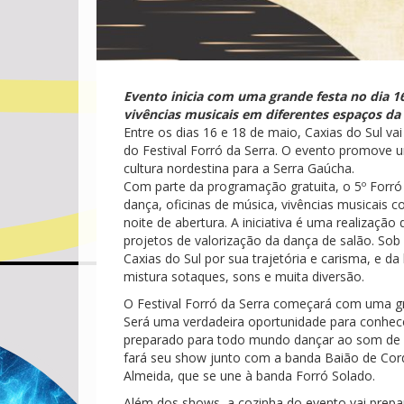
Evento inicia com uma grande festa no dia 16
vivências musicais em diferentes espaços da
Entre os dias 16 e 18 de maio, Caxias do Sul v
do Festival Forró da Serra. O evento promove u
cultura nordestina para a Serra Gaúcha.
Com parte da programação gratuita, o 5º Forró 
dança, oficinas de música, vivências musicais c
noite de abertura. A iniciativa é uma realizaçã
projetos de valorização da dança de salão. Sob
Caxias do Sul por sua trajetória e carisma, e d
mistura sotaques, sons e muita diversão.
O Festival Forró da Serra começará com uma gran
Será uma verdadeira oportunidade para conhecer
preparado para todo mundo dançar ao som de a
fará seu show junto com a banda Baião de Corde
Almeida, que se une à banda Forró Solado.
Além dos shows, a cozinha do evento vai prepara