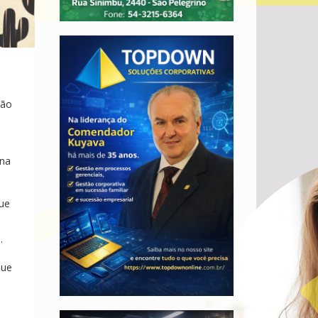
ção
 na
que
.
que