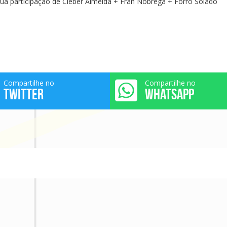
rua participação de Cleber Almeida + Fran Nobrega + Forró Solado
Compartilhe no
Compartilhe no
TWITTER
WHATSAPP