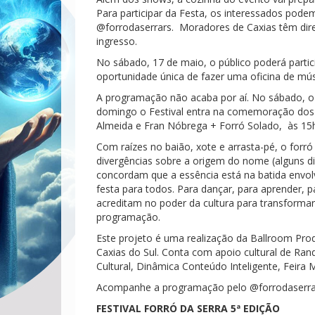
Para participar da Festa, os interessados pode
@forrodaserrars. Moradores de Caxias têm direi
ingresso.
No sábado, 17 de maio, o público poderá partic
oportunidade única de fazer uma oficina de mús
A programação não acaba por aí. No sábado, o
domingo o Festival entra na comemoração dos t
Almeida e Fran Nóbrega + Forró Solado, às 15
Com raízes no baião, xote e arrasta-pé, o forr
divergências sobre a origem do nome (alguns diz
concordam que a essência está na batida envolve
festa para todos. Para dançar, para aprender, 
acreditam no poder da cultura para transformar
programação.
Este projeto é uma realização da Ballroom Prod
Caxias do Sul. Conta com apoio cultural de Rand
Cultural, Dinâmica Conteúdo Inteligente, Feira M
Acompanhe a programação pelo @forrodaserra
FESTIVAL FORRÓ DA SERRA 5ª EDIÇÃO