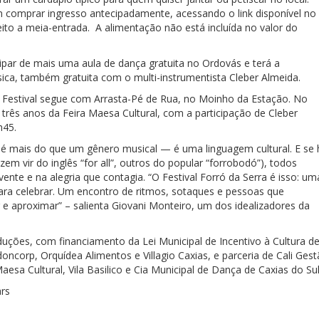
m comprar ingresso antecipadamente, acessando o link disponível no
to a meia-entrada. A alimentação não está incluída no valor do
ipar de mais uma aula de dança gratuita no Ordovás e terá a
ica, também gratuita com o multi-instrumentista Cleber Almeida.
 Festival segue com Arrasta-Pé de Rua, no Moinho da Estação. No
rês anos da Feira Maesa Cultural, com a participação de Cleber
h45.
ó é mais do que um gênero musical — é uma linguagem cultural. E se 
em vir do inglês “for all”, outros do popular “forrobodó”), todos
nte e na alegria que contagia. “O Festival Forró da Serra é isso: um
para celebrar. Um encontro de ritmos, sotaques e pessoas que
 e aproximar” – salienta Giovani Monteiro, um dos idealizadores da
uções, com financiamento da Lei Municipal de Incentivo à Cultura d
oncorp, Orquídea Alimentos e Villagio Caxias, e parceria de Cali Ges
aesa Cultural, Vila Basilico e Cia Municipal de Dança de Caxias do Sul
rs