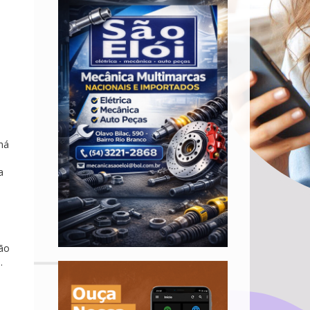
há
a
e
tão
.