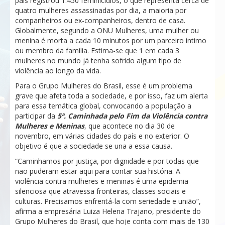
país registrou 1.450 feminicídios, o que representa cerca de
quatro mulheres assassinadas por dia, a maioria por
companheiros ou ex-companheiros, dentro de casa.
Globalmente, segundo a ONU Mulheres, uma mulher ou
menina é morta a cada 10 minutos por um parceiro íntimo
ou membro da família. Estima-se que 1 em cada 3
mulheres no mundo já tenha sofrido algum tipo de
violência ao longo da vida.
Para o Grupo Mulheres do Brasil, esse é um problema
grave que afeta toda a sociedade, e por isso, faz um alerta
para essa temática global, convocando a população a
participar da
5ª. Caminhada pelo Fim da Violência contra
Mulheres e Meninas
, que acontece no dia 30 de
novembro, em várias cidades do país e no exterior. O
objetivo é que a sociedade se una a essa causa.
“Caminhamos por justiça, por dignidade e por todas que
não puderam estar aqui para contar sua história. A
violência contra mulheres e meninas é uma epidemia
silenciosa que atravessa fronteiras, classes sociais e
culturas. Precisamos enfrentá-la com seriedade e união”,
afirma a empresária Luiza Helena Trajano, presidente do
Grupo Mulheres do Brasil, que hoje conta com mais de 130