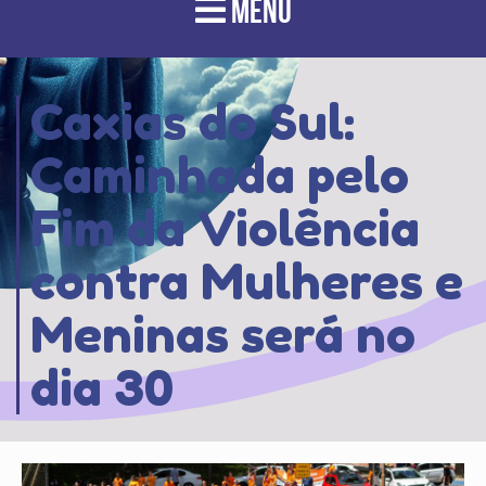
MENU
Caxias do Sul:
Caminhada pelo
Fim da Violência
contra Mulheres e
Meninas será no
dia 30