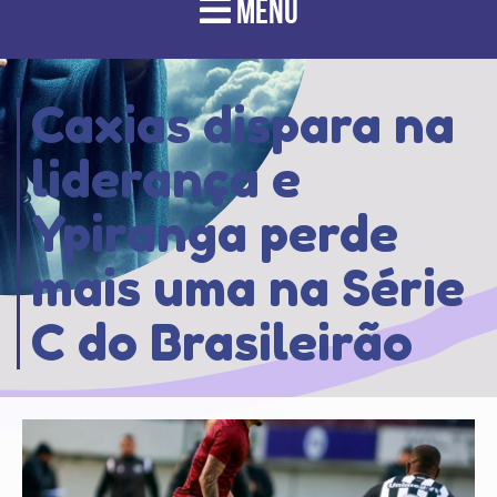
MENU
Caxias dispara na
liderança e
Ypiranga perde
mais uma na Série
C do Brasileirão