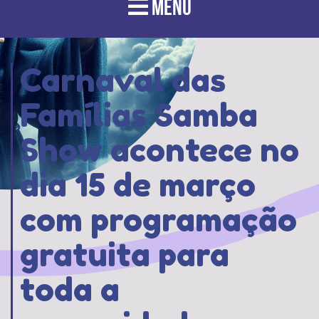
MENU
Carnaval das
Famílias Samba
Show acontece no
dia 15 de março
com programação
gratuita para
toda a