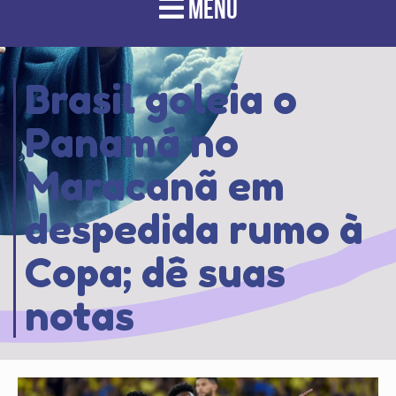
MENU
Brasil goleia o
Panamá no
Maracanã em
despedida rumo à
Copa; dê suas
notas