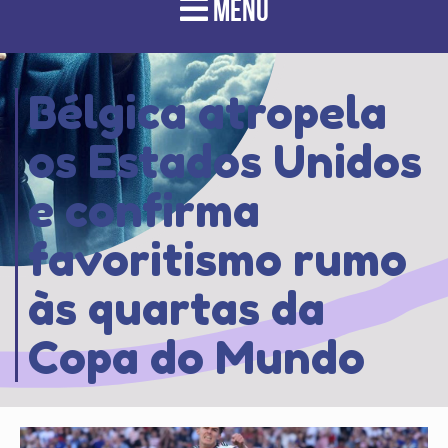
MENU
Bélgica atropela
os Estados Unidos
e confirma
favoritismo rumo
às quartas da
Copa do Mundo