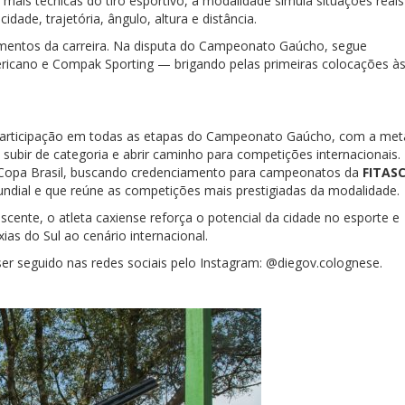
ais técnicas do tiro esportivo, a modalidade simula situações reais
dade, trajetória, ângulo, altura e distância.
mentos da carreira. Na disputa do Campeonato Gaúcho, segue
icano e Compak Sporting — brigando pelas primeiras colocações à
a participação em todas as etapas do Campeonato Gaúcho, com a met
subir de categoria e abrir caminho para competições internacionais.
da Copa Brasil, buscando credenciamento para campeonatos da
FITAS
mundial e que reúne as competições mais prestigiadas da modalidade.
escente, o atleta caxiense reforça o potencial da cidade no esporte e
as do Sul ao cenário internacional.
ser seguido nas redes sociais pelo Instagram: @diegov.colognese.