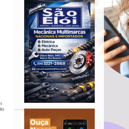
os
não