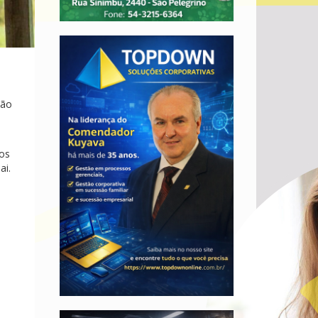
ção
los
ai.