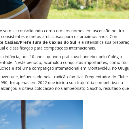
e
vem se consolidando como um dos nomes em ascensão no tiro
s consistentes e metas ambiciosas para os próximos anos. Com
te Caxias/Prefeitura de Caxias do Sul
ele intensifica sua prepara
al e classificação para competições internacionais.
na infância, aos 10 anos, quando praticava handebol pelo Colégio
ntude. Neste período, acumulou conquistas importantes, como títu
gaúchos e até uma competição internacional em Montevidéu, no Urugu
juventude, influenciado pela tradição familiar. Frequentador do Clube
990, foi apenas em 2022 que iniciou sua trajetória competitiva na
a, alcançou a oitava colocação no Campeonato Gaúcho, resultado que