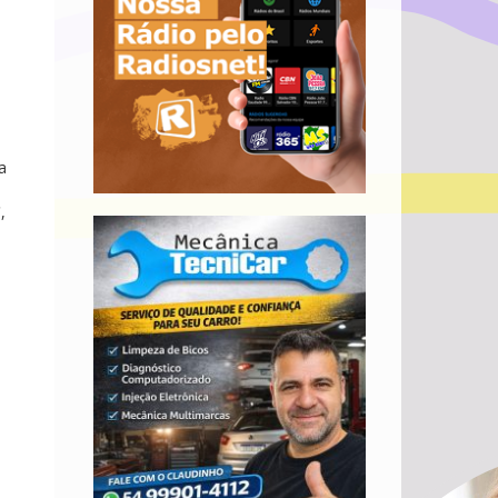
s
a
C
,