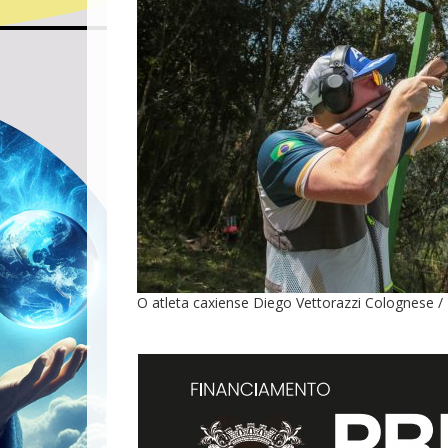
O atleta caxiense Diego Vettorazzi Colognese /