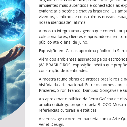
ambientes mais autênticos e conectados às ex
evidenciar a potência criativa brasileira. Os a
vivemos, sentimos e construímos nossos espaço
nossa identidade”, afirma.
A mostra integra uma agenda que conecta arquite
colecionadores, clientes e apreciadores em tor
público até o final de julho.
Exposição em Caxias aproxima público da Serra 
Além dos ambientes assinados pelos escritóri
(&) BRASILEIROS, exposição inédita que propõe 
construção de identidades.
A mostra reúne obras de artistas brasileiros e n
história da arte nacional. Entre os nomes apres
Prazeres, Siron Franco, Danúbio Gonçalves e Gu
Ao aproximar o público da Serra Gaúcha de obras
amplia o diálogo proposto pela BLOCO Mostra 
referências culturais e estéticas.
A vernissage ocorre em parceria com a Arte Qu
Venet Design.