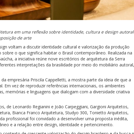
tetura em uma reflexão sobre identidade, cultura e design autoral
xposição de arte
n voltam a discutir identidade cultural e valorização da produção
sobre o que significa habitar o Brasil contemporâneo. Realizada na
aúcha, a iniciativa reúne nove escritórios de arquitetura da Serra
rentes interpretações da brasilidade por meio do mobiliário autoral
 da empresária Priscila Cappelletti, a mostra parte da ideia de que a
 Em vez de reproduzir referências internacionais, os ambientes
as, memórias e linguagens que dialogam com a diversidade criativa
os, de Leonardo Regianini e João Carpeggiani, Gargioni Arquitetos,
tura, Bianca Franco Arquitetura, Studyo 300, Tonietto Arquitetos,
a profissional foi convidado a desenvolver uma proposta inédita,
neo e a relação entre design, identidade e pertencimento.
contexto de crescente valorização do design brasileiro e da busca 