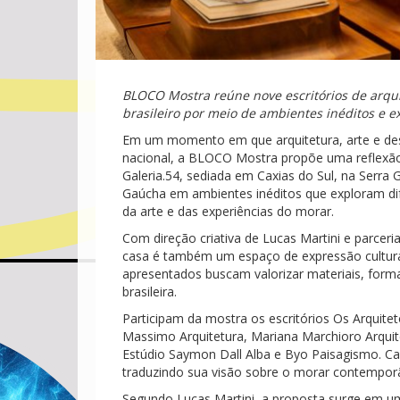
BLOCO Mostra reúne nove escritórios de arqui
brasileiro por meio de ambientes inéditos e e
Em um momento em que arquitetura, arte e desig
nacional, a BLOCO Mostra propõe uma reflexão 
Galeria.54, sediada em Caxias do Sul, na Serra G
Gaúcha em ambientes inéditos que exploram dife
da arte e das experiências do morar.
Com direção criativa de Lucas Martini e parceria
casa é também um espaço de expressão cultural.
apresentados buscam valorizar materiais, form
brasileira.
Participam da mostra os escritórios Os Arquitet
Massimo Arquitetura, Mariana Marchioro Arquite
Estúdio Saymon Dall Alba e Byo Paisagismo. Cad
traduzindo sua visão sobre o morar contemporâ
Segundo Lucas Martini, a proposta surge em um 