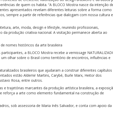
periências de quem os habita. “A BLOCO Mostra nasce da intenção d
mbientes apresentados revelam diferentes leituras sobre a forma como
s, sempre a partir de referências que dialogam com nossa cultura e
tura, arte, moda, design e lifestyle, reunindo profissionais,
no da produção criativa nacional. A visitação permanece aberta ao
de nomes históricos da arte brasileira
os participantes, a BLOCO Mostra recebe a vernissage NATURALIZA
um olhar sobre o Brasil como território de encontros, influências e
aturalizados brasileiros que ajudaram a construir diferentes capítulos
entados estão Aldemir Martins, Carybé, Burle Marx, Heitor dos
stavo Rosa, entre outros.
 e trajetórias marcantes da produção artística brasileira, a exposiç
e reforça a arte como elemento fundamental na construção de
adros, sob assessoria de Maria Inês Salvador, e conta com apoio da