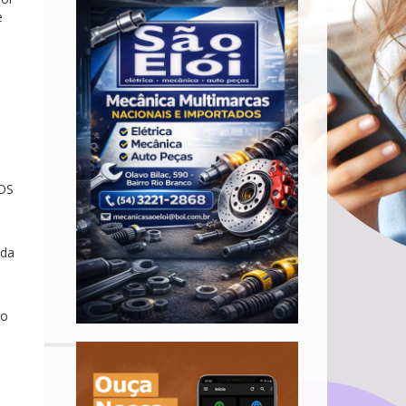
e
DOS
 da
ão