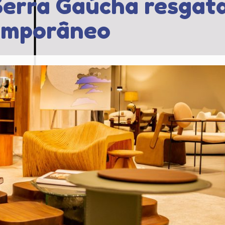
Serra Gaúcha resgat
emporâneo