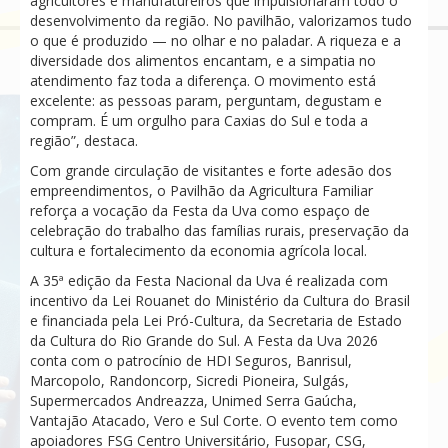
agricultores e manufatureiros que impulsionaram todo o
desenvolvimento da região. No pavilhão, valorizamos tudo
o que é produzido — no olhar e no paladar. A riqueza e a
diversidade dos alimentos encantam, e a simpatia no
atendimento faz toda a diferença. O movimento está
excelente: as pessoas param, perguntam, degustam e
compram. É um orgulho para Caxias do Sul e toda a
região”, destaca.
Com grande circulação de visitantes e forte adesão dos
empreendimentos, o Pavilhão da Agricultura Familiar
reforça a vocação da Festa da Uva como espaço de
celebração do trabalho das famílias rurais, preservação da
cultura e fortalecimento da economia agrícola local.
A 35ª edição da Festa Nacional da Uva é realizada com
incentivo da Lei Rouanet do Ministério da Cultura do Brasil
e financiada pela Lei Pró-Cultura, da Secretaria de Estado
da Cultura do Rio Grande do Sul. A Festa da Uva 2026
conta com o patrocínio de HDI Seguros, Banrisul,
Marcopolo, Randoncorp, Sicredi Pioneira, Sulgás,
Supermercados Andreazza, Unimed Serra Gaúcha,
Vantajão Atacado, Vero e Sul Corte. O evento tem como
apoiadores FSG Centro Universitário, Fusopar, CSG,