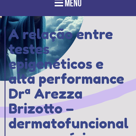
MENU
A relação entre
testes
epigenéticos e
alta performance
Drª Arezza
Brizotto –
dermatofuncional