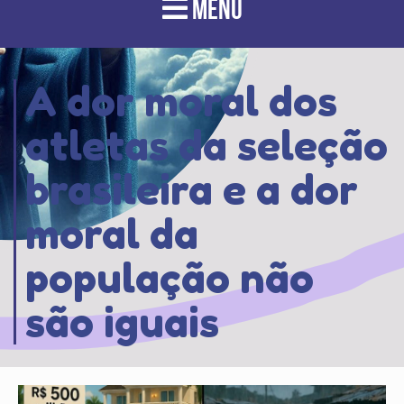
MENU
A dor moral dos
atletas da seleção
brasileira e a dor
moral da
população não
são iguais