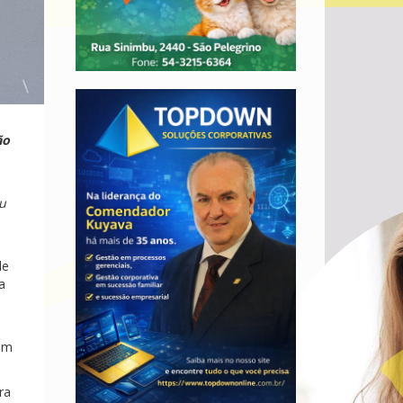
ão
ou
de
a
com
ra