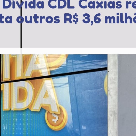
 Dívida CDL Caxias r
ta outros R$ 3,6 milh