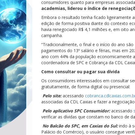
consumidores quanto para empresas associada
academias, liderou o índice de renegociaçõe
Embora o resultado tenha ficado ligeiramente ab
edição de forma positiva diante do contexto eco
havia renegociado R$ 4,1 milhões e, em oito a
campanha.
“Tradicionalmente, o final e o início do ano sã
pagamentos do 13º salário e férias, mas em 2025
ano com 44% da população economicamente ativa
coordenadora de SPC e Cobrança da CDL Caxia
Como consultar ou pagar sua dívida
Os consumidores interessados em consultar seu
gratuitamente, de forma digital ou presencial:
Pelo site:
acessando
cobranca.cdlcaxias.com.b
associadas da CDL Caxias e fazer a negociação
Pelo aplicativo SPC Consumidor:
acessando
verificar as dívidas que constam no banco de d
No Balcão do SPC, em Caxias do Sul:
indo à 
Palácio do Comércio), o usuário consegue verif