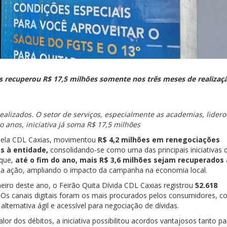
as recuperou R$ 17,5 milhões somente nos três meses de realizaç
alizados. O setor de serviços, especialmente as academias, lider
 anos, iniciativa já soma R$ 17,5 milhões
 pela CDL Caxias, movimentou
R$ 4,2 milhões em renegociações
s à entidade,
consolidando-se como uma das principais iniciativas 
 que,
até o fim do ano,
mais R$ 3,6 milhões sejam recuperados
o da ação, ampliando o impacto da campanha na economia local.
neiro deste ano, o Feirão Quita Dívida CDL Caxias registrou
52.618
. Os canais digitais foram os mais procurados pelos consumidores, 
ternativa ágil e acessível para negociação de dívidas.
 dos débitos, a iniciativa possibilitou acordos vantajosos tanto pa