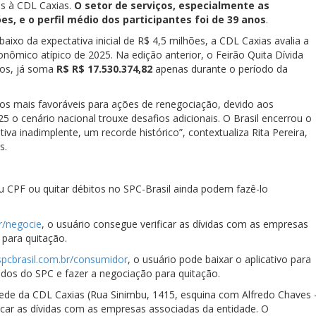
s à CDL Caxias.
O setor de serviços, especialmente as
s, e o perfil médio dos participantes foi de
39 anos
.
aixo da expectativa inicial de R$ 4,5 milhões, a CDL Caxias avalia a
nômico atípico de 2025. Na edição anterior, o Feirão Quita Dívida
nos, já soma
R$ R$ 17.530.374,82
apenas durante o período da
o os mais favoráveis para ações de renegociação, devido aos
 o cenário nacional trouxe desafios adicionais. O Brasil encerrou o
 inadimplente, um recorde histórico”, contextualiza Rita Pereira,
s.
 CPF ou quitar débitos no SPC-Brasil ainda podem fazê-lo
r/negocie
, o usuário consegue verificar as dívidas com as empresas
 para quitação.
spcbrasil.com.br/consumidor
, o usuário pode baixar o aplicativo para
ados do SPC e fazer a negociação para quitação.
sede da CDL Caxias (Rua Sinimbu, 1415, esquina com Alfredo Chaves 
icar as dívidas com as empresas associadas da entidade. O