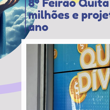
8º Feirão Quita
milhões e proje
ano