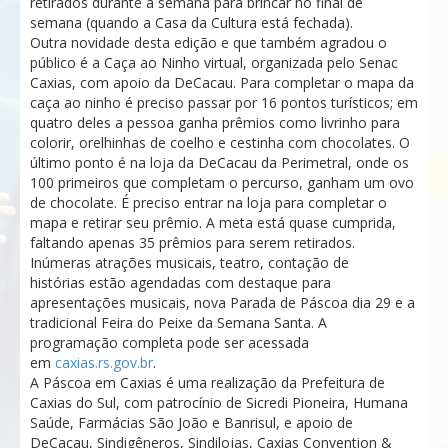
retirados durante a semana para brincar no final de
semana (quando a Casa da Cultura está fechada).
Outra novidade desta edição e que também agradou o
público é a Caça ao Ninho virtual, organizada pelo Senac
Caxias, com apoio da DeCacau. Para completar o mapa da
caça ao ninho é preciso passar por 16 pontos turísticos; em
quatro deles a pessoa ganha prêmios como livrinho para
colorir, orelhinhas de coelho e cestinha com chocolates. O
último ponto é na loja da DeCacau da Perimetral, onde os
100 primeiros que completam o percurso, ganham um ovo
de chocolate. É preciso entrar na loja para completar o
mapa e retirar seu prêmio. A meta está quase cumprida,
faltando apenas 35 prêmios para serem retirados.
Inúmeras atrações musicais, teatro, contação de
histórias estão agendadas com destaque para
apresentações musicais, nova Parada de Páscoa dia 29 e a
tradicional Feira do Peixe da Semana Santa. A
programação completa pode ser acessada
em
caxias.rs.gov.br
.
A Páscoa em Caxias é uma realização da Prefeitura de
Caxias do Sul, com patrocínio de Sicredi Pioneira, Humana
Saúde, Farmácias São João e Banrisul, e apoio de
DeCacau, Sindigêneros, Sindilojas, Caxias Convention &