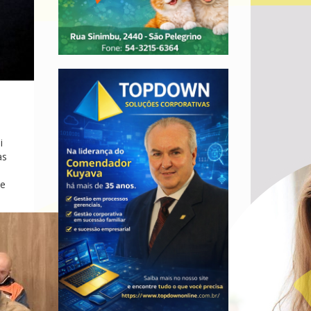
i
as
de