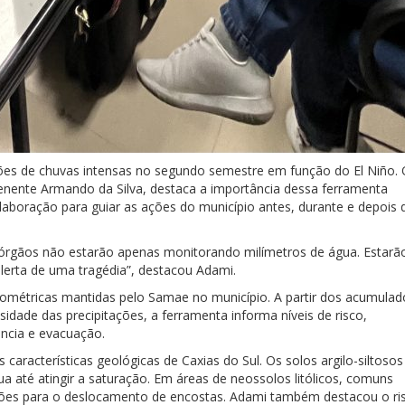
isões de chuvas intensas no segundo semestre em função do El Niño.
tenente Armando da Silva, destaca a importância dessa ferramenta
aboração para guiar as ações do município antes, durante e depois 
 órgãos não estarão apenas monitorando milímetros de água. Estarã
erta de uma tragédia”, destacou Adami.
viométricas mantidas pelo Samae no município. A partir dos acumulad
idade das precipitações, a ferramenta informa níveis de risco,
gência e evacuação.
características geológicas de Caxias do Sul. Os solos argilo-siltosos
té atingir a saturação. Em áreas de neossolos litólicos, comuns
ndições para o deslocamento de encostas. Adami também destacou o ri