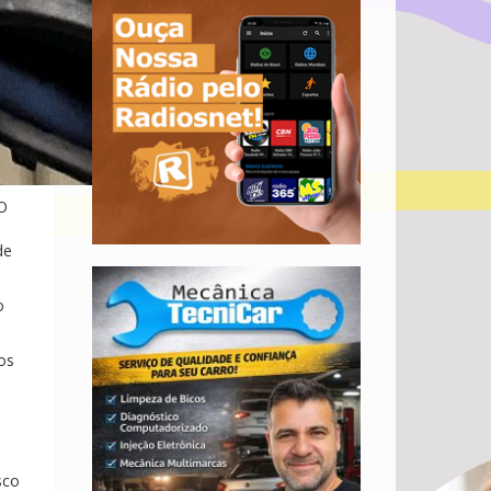
 O
de
o
os
sco