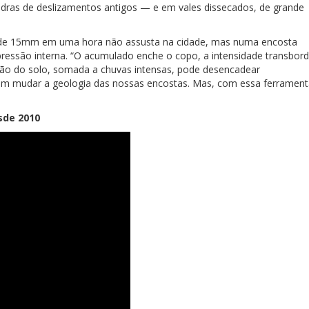
edras de deslizamentos antigos — e em vales dissecados, de grande
a de 15mm em uma hora não assusta na cidade, mas numa encosta
pressão interna. “O acumulado enche o copo, a intensidade transbord
ação do solo, somada a chuvas intensas, pode desencadear
m mudar a geologia das nossas encostas. Mas, com essa ferrament
sde 2010