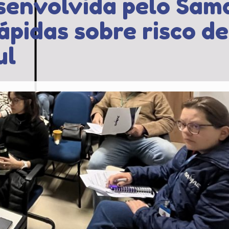
senvolvida pelo Sam
ápidas sobre risco d
ul