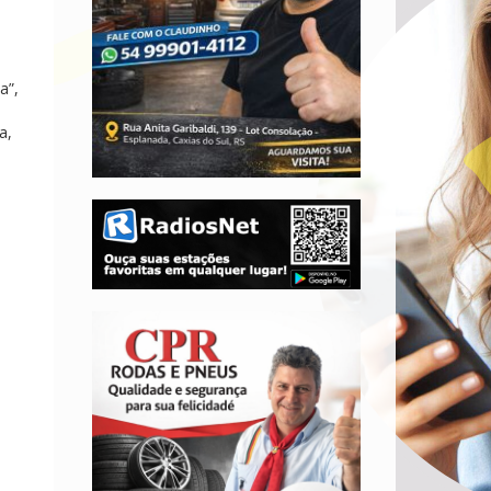
a”,
a,