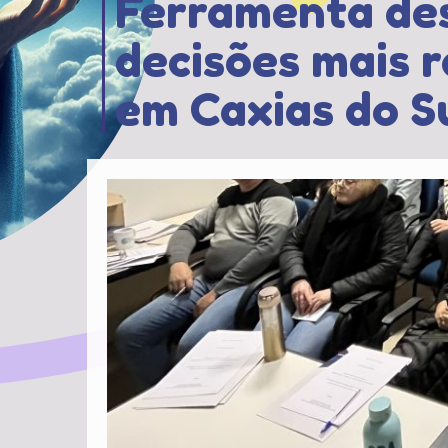
Ferramenta de
decisões mais r
em Caxias do S