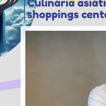
Culinária asiát
shoppings cent