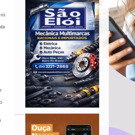
 os
ída
e
o.
,
m