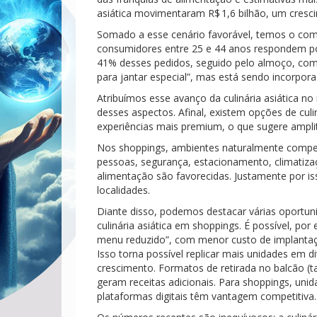
asiática movimentaram R$ 1,6 bilhão, um cre
Somado a esse cenário favorável, temos o com
consumidores entre 25 e 44 anos respondem por
41% desses pedidos, seguido pelo almoço, com
para jantar especial”, mas está sendo incorpora
Atribuímos esse avanço da culinária asiática no
desses aspectos. Afinal, existem opções de cul
experiências mais premium, o que sugere amplit
Nos shoppings, ambientes naturalmente compet
pessoas, segurança, estacionamento, climatiza
alimentação são favorecidas. Justamente por is
localidades.
Diante disso, podemos destacar várias oportun
culinária asiática em shoppings. É possível, po
menu reduzido”, com menor custo de implantaçã
Isso torna possível replicar mais unidades em d
crescimento. Formatos de retirada no balcão (t
geram receitas adicionais. Para shoppings, uni
plataformas digitais têm vantagem competitiva.