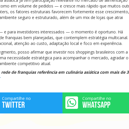
ia asiática já tem participação relevante no mercado de alimentação
, como em volume de pedidos — e cresce mais rápido que muitos out
ers, os fatores estruturais favorecem fortemente esse crescimento
ambiente seguro e estruturado, além de um mix de lojas que atrai
ca — e para investidores interessados — o momento é oportuno. Há
e franquias bem planejadas, que contemplem estratégia multicanal.
acional, atenção ao custo, adaptação local e foco em experiência.
mento, posso afirmar que investir nos shoppings brasileiros com a
é uma necessidade estratégica para acompanhar o mercado, agradar o
ambiente competitivo atual.
 rede de franquias referência em culinária asiática com mais de 
Compartilhe no
Compartilhe no
TWITTER
WHATSAPP