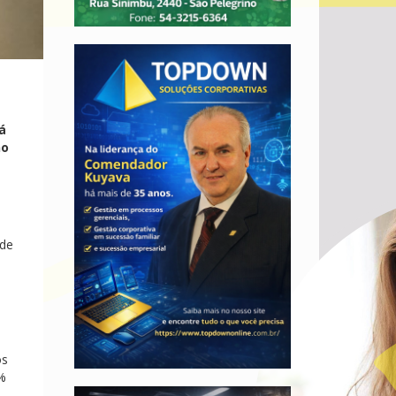
á
no
 de
os
9%