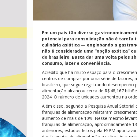
Em um país tão diverso gastronomicament
potencial para consolidação não é tarefa t
culinária asiática — englobando a gastron
não é considerada uma “opção exótica” ou
do brasileiro. Basta dar uma volta pelos 
consumo, lazer e conveniência.
Acredito que há muito espaço para o crescime
centros de compras por uma série de fatores, 
brasileiro, que segue registrando desempenho 
alimentação alcançou cerca de R$ 48,167 bil
2024. O número de unidades aumentou na ord
Além disso, segundo a Pesquisa Anual Setorial
franquias de alimentação relataram cresciment
aumento de mais de 10%. Nesse mesmo levanta
franquias de alimentação, aproximadamente 13%
anteriores, estudos feitos pela ESPM apontava
das franquias de alimentação e estimativas ma