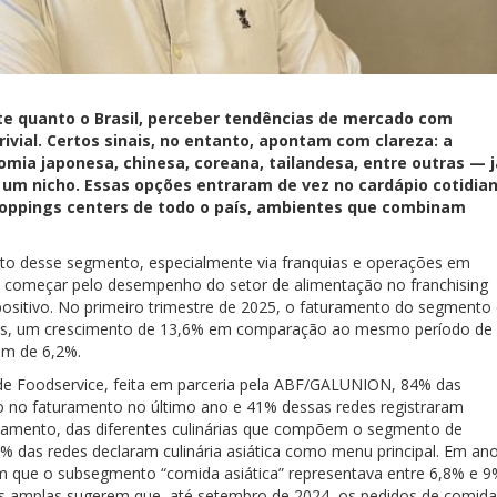
e quanto o Brasil, perceber tendências de mercado com
rivial. Certos sinais, no entanto, apontam com clareza: a
omia japonesa, chinesa, coreana, tailandesa, entre outras — j
 um nicho. Essas opções entraram de vez no cardápio cotidia
shoppings centers de todo o país, ambientes que combinam
nto desse segmento, especialmente via franquias e operações em
a começar pelo desempenho do setor de alimentação no franchising
positivo. No primeiro trimestre de 2025, o faturamento do segmento
hões, um crescimento de 13,6% em comparação ao mesmo período de
em de 6,2%.
 de Foodservice, feita em parceria pela ABF/GALUNION, 84% das
o no faturamento no último ano e 41% dessas redes registraram
mento, das diferentes culinárias que compõem o segmento de
 das redes declaram culinária asiática como menu principal. Em an
m que o subsegmento “comida asiática” representava entre 6,8% e 
is amplas sugerem que, até setembro de 2024, os pedidos de comida