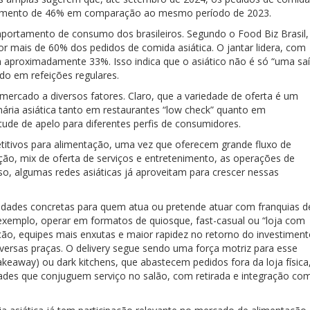
scimento de 46% em comparação ao mesmo período de 2023.
portamento de consumo dos brasileiros. Segundo o Food Biz Brasil,
 mais de 60% dos pedidos de comida asiática. O jantar lidera, com
 aproximadamente 33%. Isso indica que o asiático não é só “uma sa
do em refeições regulares.
 mercado a diversos fatores. Claro, que a variedade de oferta é um
inária asiática tanto em restaurantes “low check” quanto em
ude de apelo para diferentes perfis de consumidores.
itivos para alimentação, uma vez que oferecem grande fluxo de
ção, mix de oferta de serviços e entretenimento, as operações de
so, algumas redes asiáticas já aproveitam para crescer nessas
idades concretas para quem atua ou pretende atuar com franquias d
r exemplo, operar em formatos de quiosque, fast-casual ou “loja com
o, equipes mais enxutas e maior rapidez no retorno do investiment
iversas praças. O delivery segue sendo uma força motriz para esse
akeaway) ou dark kitchens, que abastecem pedidos fora da loja física
dades que conjuguem serviço no salão, com retirada e integração co