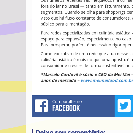
Os números recentes são inequívocos: a culinár
fora do lar no Brasil — tanto em faturamento
segmentos. Quando se olha para shoppings cent
visto que há fluxo constante de consumidores, 
público para alimentação.
Para redes especializadas em culinária asiáti
espaço para expansão, especialmente no caso d
Para prosperar, porém, é necessário rigor oper
Como executivo de uma rede que atua nesse seg
culinária asiática é mais do que uma aposta: 
consumidor e crescer de forma sustentável no 
*Marcelo Cordovil é sócio e CEO da Mei Mei –
anos de mercado –
www.meimeifood.com.br
Compartilhe no
FACEBOOK
Deixe seu comentário: